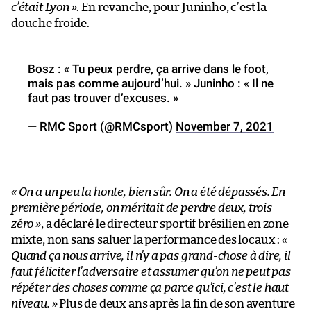
c’était Lyon »
. En revanche, pour Juninho, c’est la
douche froide.
Bosz : « Tu peux perdre, ça arrive dans le foot,
mais pas comme aujourd’hui. » Juninho : « Il ne
faut pas trouver d’excuses. »
— RMC Sport (@RMCsport)
November 7, 2021
« On a un peu la honte, bien sûr. On a été dépassés. En
première période, on méritait de perdre deux, trois
zéro »
, a déclaré le directeur sportif brésilien en zone
mixte, non sans saluer la performance des locaux :
«
Quand ça nous arrive, il n’y a pas grand-chose à dire, il
faut féliciter l’adversaire et assumer qu’on ne peut pas
répéter des choses comme ça parce qu’ici, c’est le haut
niveau. »
Plus de deux ans après la fin de son aventure