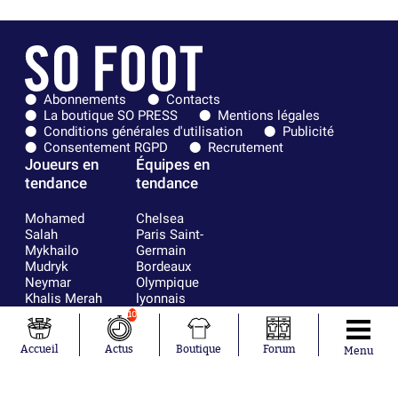
Abonnements
Contacts
La boutique SO PRESS
Mentions légales
Conditions générales d'utilisation
Publicité
Consentement RGPD
Recrutement
Joueurs en
Équipes en
tendance
tendance
Mohamed
Chelsea
Salah
Paris Saint-
Mykhailo
Germain
Mudryk
Bordeaux
Neymar
Olympique
Khalis Merah
lyonnais
Loïs Openda
FIFA
10
Moussa
Real Madrid
Niakhaté
RC Strasbourg
Accueil
Actus
Boutique
Forum
Menu
Nicolás
AC Milan
Tagliafico
France
Pavel Šulc
RC Lens