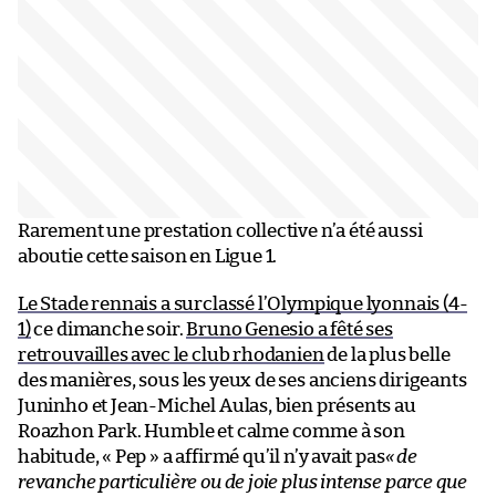
Rarement une prestation collective n’a été aussi
aboutie cette saison en Ligue 1.
Le Stade rennais a surclassé l’Olympique lyonnais (4-
1)
ce dimanche soir.
Bruno Genesio a fêté ses
retrouvailles avec le club rhodanien
de la plus belle
des manières, sous les yeux de ses anciens dirigeants
Juninho et Jean-Michel Aulas, bien présents au
Roazhon Park. Humble et calme comme à son
habitude, « Pep » a affirmé qu’il n’y avait pas
« de
revanche particulière ou de joie plus intense parce que