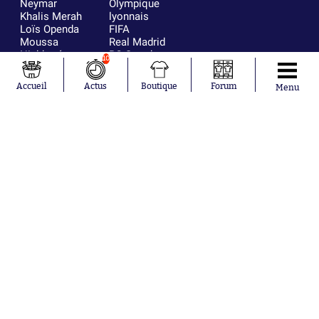
Neymar
Olympique
Khalis Merah
lyonnais
Loïs Openda
FIFA
Moussa
Real Madrid
Niakhaté
RC Strasbourg
10
Nicolás
AC Milan
Tagliafico
France
Accueil
Actus
Boutique
Forum
Menu
Pavel Šulc
RC Lens
Josh Maja
Gauthier Hein