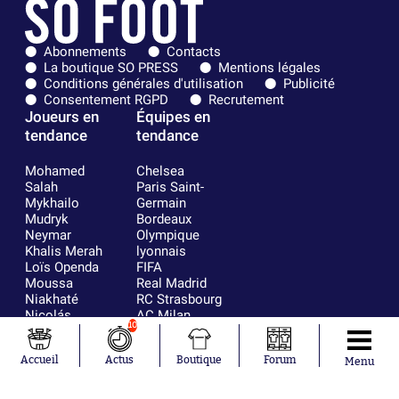
Abonnements
Contacts
La boutique SO PRESS
Mentions légales
Conditions générales d'utilisation
Publicité
Consentement RGPD
Recrutement
Joueurs en
Équipes en
tendance
tendance
Mohamed
Chelsea
Salah
Paris Saint-
Mykhailo
Germain
Mudryk
Bordeaux
Neymar
Olympique
Khalis Merah
lyonnais
Loïs Openda
FIFA
Moussa
Real Madrid
Niakhaté
RC Strasbourg
Nicolás
AC Milan
10
Tagliafico
France
Pavel Šulc
RC Lens
Accueil
Actus
Boutique
Forum
Josh Maja
Menu
Gauthier Hein