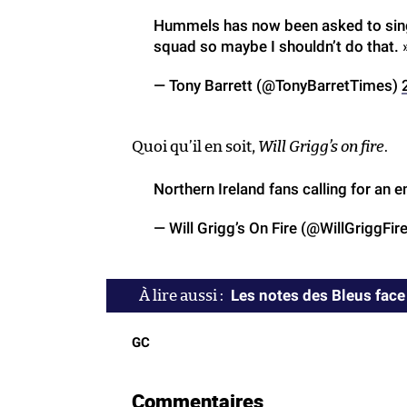
Hummels has now been asked to sing t
squad so maybe I shouldn’t do that. 
— Tony Barrett (@TonyBarretTimes)
Quoi qu’il en soit,
Will Grigg’s on fire
.
Northern Ireland fans calling for a
— Will Grigg’s On Fire (@WillGriggFir
Les notes des Bleus face 
GC
Commentaires