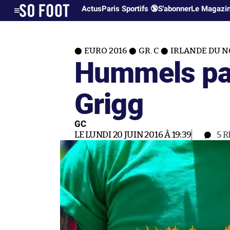
Actus
Paris Sportifs 🔞
S'abonner
Le Magazi
EURO 2016
GR. C
IRLANDE DU 
Hummels par
Grigg
GC
LE LUNDI 20 JUIN 2016 À 19:39
5
R