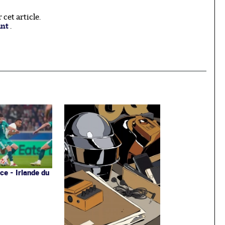
cet article.
ant
.
ce - Irlande du