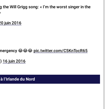
he Will Grigg song: « I’m the worst singer in the
»
20 juin 2016
n emergency 😂😂😂
pic.twitter.com/C5KnTocR65
e)
16 juin 2016
à l’Irlande du Nord