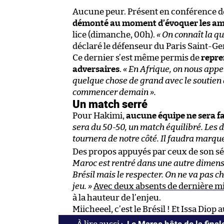
Aucune peur. Présent en conférence d
démonté au moment d’évoquer les amb
lice (dimanche, 00h).
« On connaît la qu
déclaré le défenseur du Paris Saint-G
Ce dernier s’est même permis de
repre
adversaires
.
« En Afrique, on nous appel
quelque chose de grand avec le soutien
commencer demain ».
Un match serré
Pour Hakimi,
aucune équipe ne sera f
sera du 50-50, un match équilibré. Les d
tournera de notre côté. Il faudra marque
Des propos appuyés par ceux de son 
Maroc est rentré dans une autre dimension
Brésil mais le respecter. On ne va pas 
jeu. »
Avec deux absents de dernière m
à la hauteur de l’enjeu.
Miicheeel, c’est le Brésil ! Et Issa Diop 