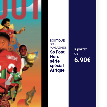
BOUTIQUE
SO -
MAGAZINES
à partir
So Foot
de
Hors-
6.90€
série
spécial
Afrique