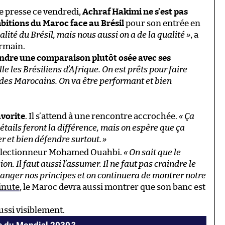
e presse ce vendredi,
Achraf Hakimi ne s’est pas
itions du Maroc face au Brésil
pour son entrée en
alité du Brésil, mais nous aussi on a de la qualité »
, a
ermain.
ndre une comparaison plutôt osée avec ses
le les Brésiliens d’Afrique. On est prêts pour faire
 des Marocains. On va être performant et bien
avorite
. Il s’attend à une rencontre accrochée.
« Ça
étails feront la différence, mais on espère que ça
r et bien défendre surtout.
»
sélectionneur Mohamed Ouahbi.
« On sait que le
. Il faut aussi l’assumer. Il ne faut pas craindre le
changer nos principes et on continuera de montrer notre
inute
, le Maroc devra aussi montrer que son banc est
aussi visiblement.