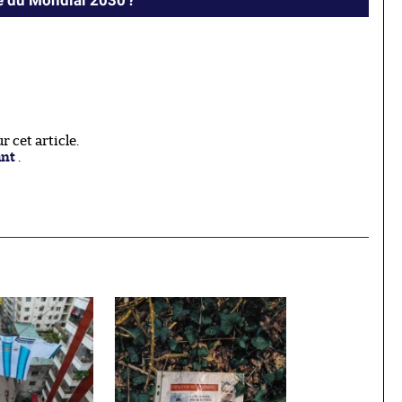
le du Mondial 2030 ?
 cet article.
ant
.