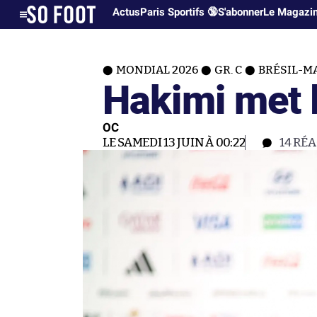
Actus
Paris Sportifs 🔞
S'abonner
Le Magazi
MONDIAL 2026
GR. C
BRÉSIL-M
Hakimi met l
OC
LE SAMEDI 13 JUIN À 00:22
14
RÉA