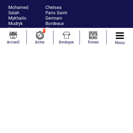
Mohamed
Chelsea
Salah
Paris Saint-
Mykhailo
Germain
Mudryk
Bordeaux
Neymar
Olympique
10
Khalis Merah
lyonnais
Loïs Openda
FIFA
Accueil
Actus
Boutique
Forum
Menu
Moussa
Real Madrid
Niakhaté
RC Strasbourg
Nicolás
AC Milan
Tagliafico
France
Pavel Šulc
RC Lens
Josh Maja
Gauthier Hein