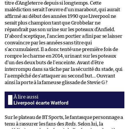
titre d’Angleterre depuis si longtemps. Cette
malédiction serait l’œuvre d’un marabout, qui aurait
affirmé au début des années 1990 que Liverpool ne
serait plus champion tant que Grobbelar ne
répandrait pas son urine sur les poteaux d’Anfield.
D’abord sceptique, l’ancien portier a fini par se laisser
convaincre par les années sans titre qui
s’accumulaient. Il a donc tenté une première fois de
rompre le charme en 2014, urinant sur les poteaux
d’un des deux buts de l’enceinte. Avant d’être
interrompu dans sa tâche par la sécurité du stade, qui
l’a empêché de s’attaquer au second but… Ouvrant
ainsi la porte à la fameuse glissade de Stevie G ?
Liverpool écarte Watford
Sur le plateau de BT Sports, le fantasque personnage a
tenu à rassurer les fans des
Reds
. Selon lui, la