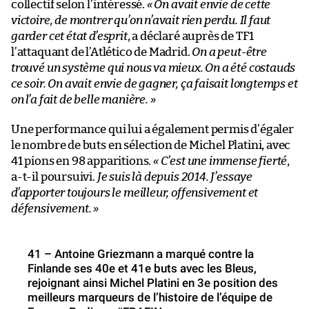
collectif selon l’intéressé.
« On avait envie de cette
victoire, de montrer qu’on n’avait rien perdu. Il faut
garder cet état d’esprit
, a déclaré auprès de TF1
l’attaquant de l’Atlético de Madrid.
On a peut-être
trouvé un système qui nous va mieux. On a été costauds
ce soir. On avait envie de gagner, ça faisait longtemps et
on l’a fait de belle manière. »
Une performance qui lui a également permis d’égaler
le nombre de buts en sélection de Michel Platini, avec
41 pions en 98 apparitions.
« C’est une immense fierté
,
a-t-il poursuivi.
Je suis là depuis 2014. J’essaye
d’apporter toujours le meilleur, offensivement et
défensivement. »
41 – Antoine Griezmann a marqué contre la
Finlande ses 40e et 41e buts avec les Bleus,
rejoignant ainsi Michel Platini en 3e position des
meilleurs marqueurs de l’histoire de l’équipe de