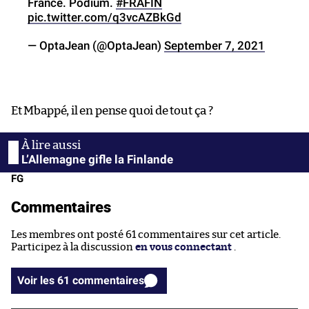
France. Podium.
#FRAFIN
pic.twitter.com/q3vcAZBkGd
— OptaJean (@OptaJean)
September 7, 2021
Et Mbappé, il en pense quoi de tout ça ?
L’Allemagne gifle la Finlande
FG
Commentaires
Les membres ont posté 61 commentaires sur cet article.
Participez à la discussion
en vous connectant
.
Voir les 61 commentaires