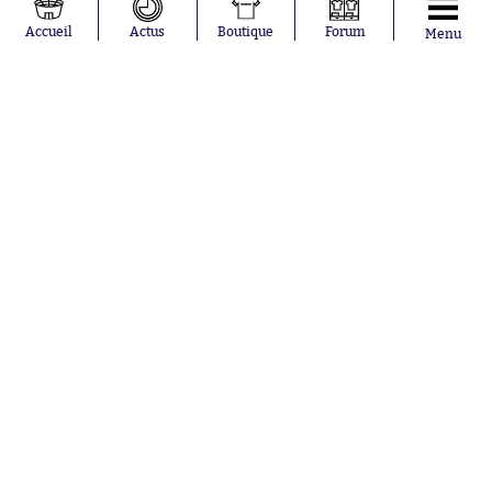
Loïs Openda
FIFA
Moussa
Real Madrid
Accueil
Actus
Boutique
Forum
Menu
Niakhaté
RC Strasbourg
Nicolás
AC Milan
Tagliafico
France
Pavel Šulc
RC Lens
Josh Maja
Gauthier Hein