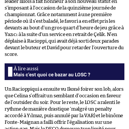
leader lillois a fait honneur à son nouveau statut en
s’imposant à l’occasion de la quinzième journée de
championnat. Grâce notamment à une première
période où il s’est baladé, le favori a en effet pris les
devants au bout d’un gros quart d’heure de jeu grâce à
Yazıcı à la suite d’un service en retrait de Çelik. N’en
déplaise à Racioppi, qui avait déjà sorti deux parades
devant le buteur et David pour retarder l’ouverture du
score.
Mais c’est quoi ce bazar au LOSC ?
Un Racioppiqui a ensuite vu Ikoné foirer son lob, alors
que Celina s’offrait un semblant d’occasion en faveur
de l’outsider du soir. Pour le reste, le LOSC a ralenti le
rythme de manière drastique ‘malgré un penalty
accordé à Yılmaz, puis annulé par la VAR) et le binôme
Fonte-Maignan a failli offrir l’égalisation sur une
action gag. Mais le DFCO demeure trop limité pour