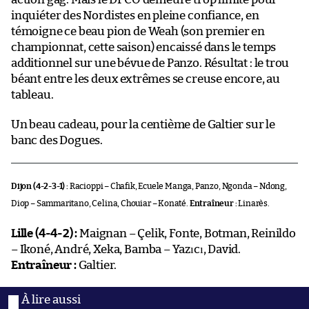
inquiéter des Nordistes en pleine confiance, en
témoigne ce beau pion de Weah (son premier en
championnat, cette saison) encaissé dans le temps
additionnel sur une bévue de Panzo. Résultat : le trou
béant entre les deux extrêmes se creuse encore, au
tableau.
Un beau cadeau, pour la centième de Galtier sur le
banc des Dogues.
Dijon (4-2-3-1) :
Racioppi – Chafik, Ecuele Manga, Panzo, Ngonda – Ndong,
Diop – Sammaritano, Celina, Chouiar – Konaté.
Entraîneur :
Linarès.
Lille (4-4-2) :
Maignan – Çelik, Fonte, Botman, Reinildo
– Ikoné, André, Xeka, Bamba – Yazıcı, David.
Entraîneur :
Galtier.