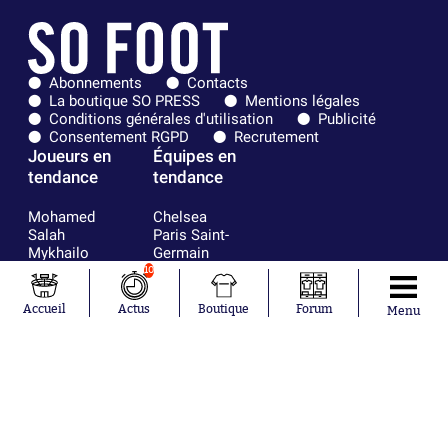
Abonnements
Contacts
La boutique SO PRESS
Mentions légales
Conditions générales d'utilisation
Publicité
Consentement RGPD
Recrutement
Joueurs en
Équipes en
tendance
tendance
Mohamed
Chelsea
Salah
Paris Saint-
Mykhailo
Germain
Mudryk
Bordeaux
10
Neymar
Olympique
Khalis Merah
lyonnais
Accueil
Actus
Boutique
Forum
Menu
Loïs Openda
FIFA
Moussa
Real Madrid
Niakhaté
RC Strasbourg
Nicolás
AC Milan
Tagliafico
France
Pavel Šulc
RC Lens
Josh Maja