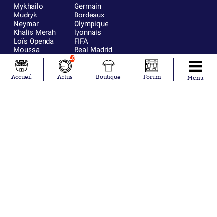
Mykhailo
Germain
Mudryk
Bordeaux
Neymar
Olympique
Khalis Merah
lyonnais
Loïs Openda
FIFA
Moussa
Real Madrid
Niakhaté
RC Strasbourg
10
Nicolás
AC Milan
Tagliafico
France
Accueil
Actus
Boutique
Forum
Menu
Pavel Šulc
RC Lens
Josh Maja
Gauthier Hein