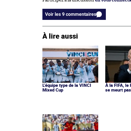
Participez à la discussion
en vous connect
Voir les 9 commentaires
À lire aussi
L’équipe type de la VINCI
À la FIFA, le
Mixed Cup
se meurt pa