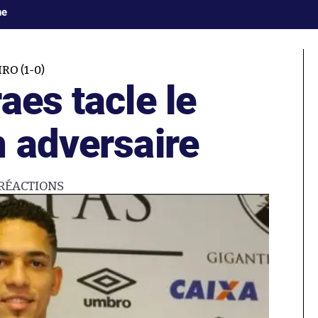
ne
O (1-0)
aes tacle le
n adversaire
RÉACTIONS