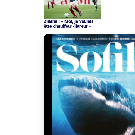
Zidane : « Moi, je voulais
être chauffeur-livreur »