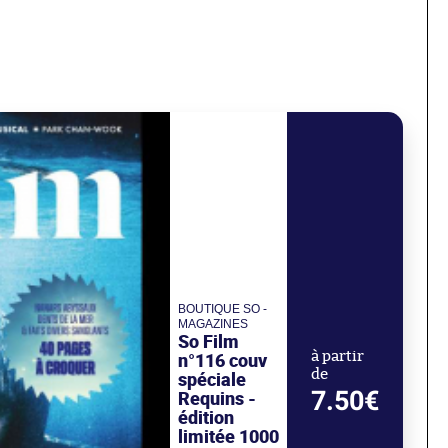
BOUTIQUE SO -
MAGAZINES
So Film
n°116 couv
à partir
de
spéciale
7.50€
Requins -
édition
limitée 1000