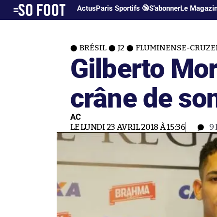
Actus
Paris Sportifs 🔞
S'abonner
Le Magazi
BRÉSIL
J2
FLUMINENSE-CRUZEIR
Gilberto Mor
crâne de so
AC
LE LUNDI 23 AVRIL 2018 À 15:36
9