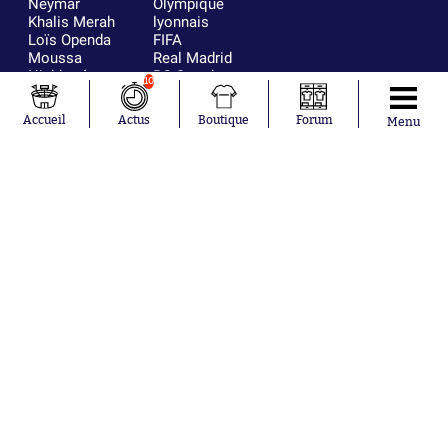
Neymar
Olympique
Khalis Merah
lyonnais
Loïs Openda
FIFA
Moussa
Real Madrid
Niakhaté
RC Strasbourg
10
Nicolás
AC Milan
Tagliafico
France
Accueil
Actus
Boutique
Forum
Menu
Pavel Šulc
RC Lens
Josh Maja
Gauthier Hein