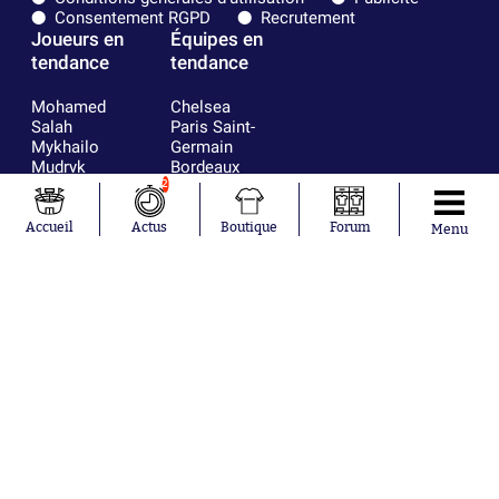
Consentement RGPD
Recrutement
Joueurs en
Équipes en
tendance
tendance
Mohamed
Chelsea
Salah
Paris Saint-
Mykhailo
Germain
Mudryk
Bordeaux
Neymar
Olympique
2
Khalis Merah
lyonnais
Loïs Openda
FIFA
Accueil
Actus
Boutique
Forum
Menu
Moussa
Real Madrid
Niakhaté
RC Strasbourg
Nicolás
AC Milan
Tagliafico
France
Pavel Šulc
RC Lens
Josh Maja
Gauthier Hein