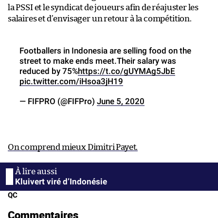
la PSSI et le syndicat de joueurs afin de réajuster les
salaires et d’envisager un retour à la compétition.
Footballers in Indonesia are selling food on the
street to make ends meet.Their salary was
reduced by 75%
https://t.co/gUYMAg5JbE
pic.twitter.com/iHsoa3jH19
— FIFPRO (@FIFPro)
June 5, 2020
On comprend mieux Dimitri Payet.
Kluivert viré d’Indonésie
QC
Commentaires