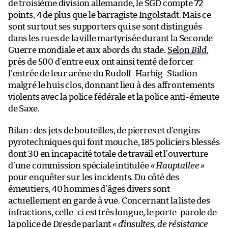
de troisième division allemande, le SGD compte 72
points, 4 de plus que le barragiste Ingolstadt. Mais ce
sont surtout ses supporters qui se sont distingués
dans les rues de la ville martyrisée durant la Seconde
Guerre mondiale et aux abords du stade.
Selon
Bild
,
près de 500 d’entre eux ont ainsi tenté de forcer
l’entrée de leur arène du Rudolf-Harbig-Stadion
malgré le huis clos, donnant lieu à des affrontements
violents avec la police fédérale et la police anti-émeute
de Saxe.
Bilan : des jets de bouteilles, de pierres et d’engins
pyrotechniques qui font mouche, 185 policiers blessés
dont 30 en incapacité totale de travail et l’ouverture
d’une commission spéciale intitulée
« Hauptallee »
pour enquêter sur les incidents. Du côté des
émeutiers, 40 hommes d’âges divers sont
actuellement en garde à vue. Concernant la liste des
infractions, celle-ci est très longue, le porte-parole de
la police de Dresde parlant
« d’insultes, de résistance