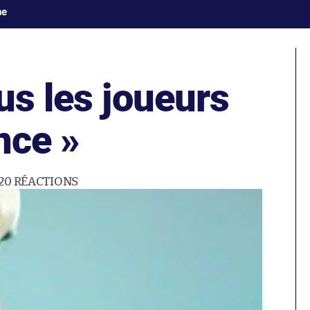
ne
us les joueurs
nce »
20
RÉACTIONS