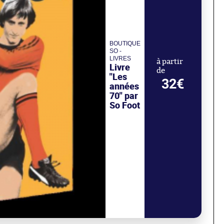
BOUTIQUE
SO -
LIVRES
à partir
Livre
de
"Les
32€
années
70" par
So Foot