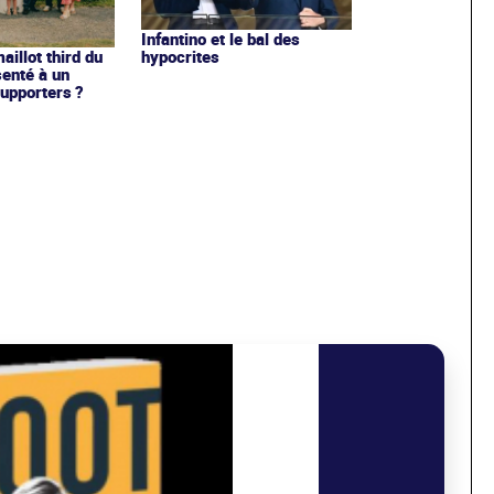
Infantino et le bal des
hypocrites
illot third du
enté à un
upporters ?