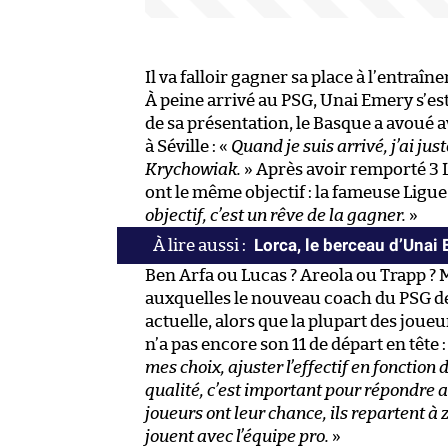
Il va falloir gagner sa place à l’entraîn
À peine arrivé au PSG, Unai Emery s’est
de sa présentation, le Basque a avoué
à Séville : «
Quand je suis arrivé, j’ai ju
Krychowiak.
» Après avoir remporté 3 L
ont le même objectif : la fameuse Ligu
objectif, c’est un rêve de la gagner.
»
Lorca, le berceau d’Unai
Ben Arfa ou Lucas ? Areola ou Trapp ?
auxquelles le nouveau coach du PSG de
actuelle, alors que la plupart des jou
n’a pas encore son 11 de départ en tête :
mes choix, ajuster l’effectif en fonction 
qualité, c’est important pour répondre au
joueurs ont leur chance, ils repartent à
jouent avec l’équipe pro.
»