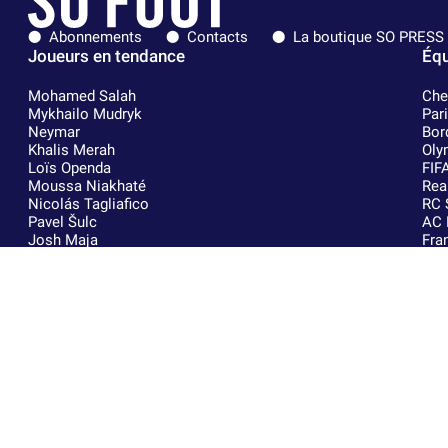
Abonnements
Contacts
La boutique SO PRESS
Joueurs en tendance
Équ
Mohamed Salah
Che
Mykhailo Mudryk
Par
Neymar
Bor
Khalis Merah
Oly
Loïs Openda
FIF
Moussa Niakhaté
Rea
Nicolás Tagliafico
RC 
Pavel Šulc
AC 
Josh Maja
Fra
Gauthier Hein
RC 