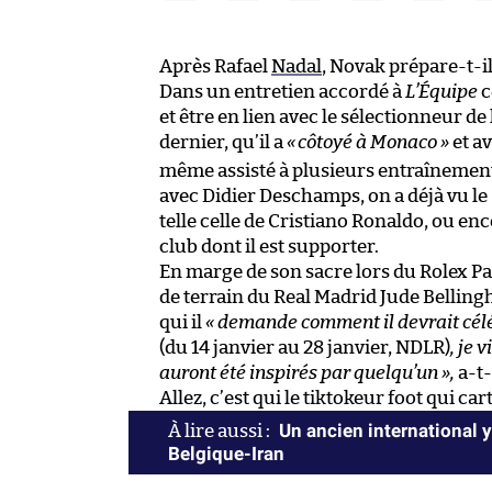
Après Rafael
Nadal
, Novak prépare-t-i
Dans un entretien accordé à
L’Équipe
c
et être en lien avec le sélectionneur d
dernier, qu’il a
«
côtoyé à Monaco »
et av
même assisté à plusieurs entraînement
avec Didier Deschamps, on a déjà vu l
telle celle de Cristiano Ronaldo, ou en
club dont il est supporter.
En marge de son sacre lors du Rolex Pari
de terrain du Real Madrid Jude Bellingh
qui il
« demande comment il devrait céléb
(du 14 janvier au 28 janvier, NDLR)
, je 
auront été inspirés par quelqu’un »,
a-t
Allez, c’est qui le tiktokeur foot qui 
Un ancien international 
Belgique-Iran