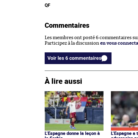
QF
Commentaires
Les membres ont posté 6 commentaires sur 
Participez à la discussion
en vous connect
Voir les 6 commentaires
À lire aussi
L’Espagne donne la leçon à
L’Espagne a 
la Serbie
adversaire p