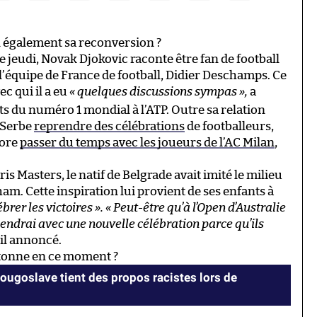
l également sa reconversion ?
e jeudi, Novak Djokovic raconte être fan de football
e l’équipe de France de football, Didier Deschamps. Ce
ec qui il a eu
« quelques discussions sympas »,
a
s du numéro 1 mondial à l’ATP. Outre sa relation
e Serbe
reprendre des célébrations
de footballeurs,
core
passer du temps avec les joueurs de l’AC Milan
,
s Masters, le natif de Belgrade avait imité le milieu
am. Cette inspiration lui provient de ses enfants à
rer les victoires ».
« Peut-être qu’à l’Open d’Australie
viendrai avec une nouvelle célébration parce qu’ils
-il annoncé.
cartonne en ce moment ?
yougoslave tient des propos racistes lors de