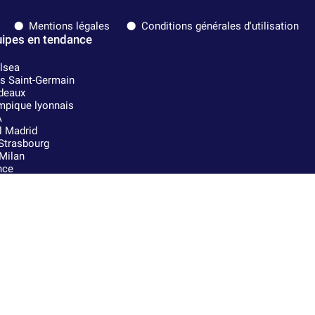
Mentions légales
Conditions générales d'utilisation
ipes en tendance
lsea
is Saint-Germain
deaux
mpique lyonnais
A
l Madrid
Strasbourg
Milan
nce
Lens