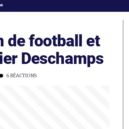
ne
 de football et
dier Deschamps
6
RÉACTIONS