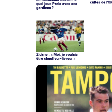
cultes de l'
quoi joue Paris avec ses
gardiens ?
Zidane : « Moi, je voulais
être chauffeur-livreur »