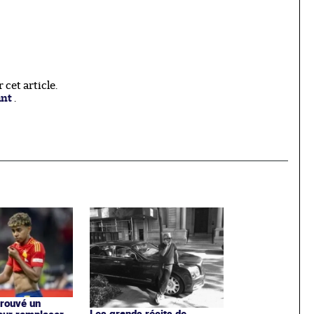
cet article.
ant
.
trouvé un
Les grands récits de
our remplacer