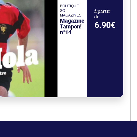
BOUTIQUE
SO -
à partir
MAGAZINES
de
Magazine
6.90€
Tampon!
n°14