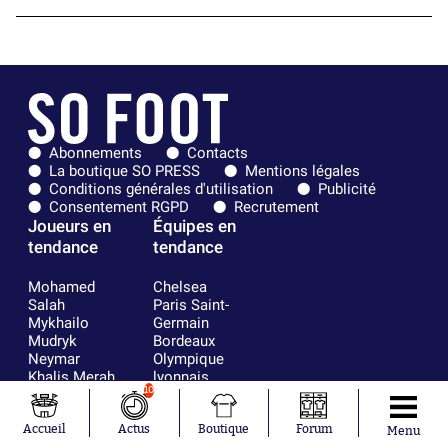
Abonnements
Contacts
La boutique SO PRESS
Mentions légales
Conditions générales d'utilisation
Publicité
Consentement RGPD
Recrutement
Joueurs en
Équipes en
tendance
tendance
Mohamed
Chelsea
Salah
Paris Saint-
Mykhailo
Germain
Mudryk
Bordeaux
Neymar
Olympique
Khalis Merah
lyonnais
10
Loïs Openda
FIFA
Moussa
Real Madrid
Niakhaté
RC Strasbourg
Accueil
Actus
Boutique
Forum
Menu