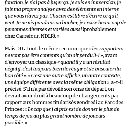
fonction, je n’ai pas à juger ça. Je suis en immersion, je
fais ma propre analyse avec des éléments en interne
que vous n’avez pas. Chacun est libre d’écrire ce qu’il
veut. Je ne vis pas dans un bunker, je croise beaucoup de
personnes diverses et variées aussi
(probablement
chez Carrefour, NDLR).
»
Mais DD a tout de même reconnu que
« les supporters
ne vont pas être contents qu’on ait perdu 3-1 »
, avant
d’envoyer un classique
« quand il y a un résultat
négatif, c’est toujours bien de réagir et de basculer du
bon côté »
.
« C’est une autre affiche, un autre contexte,
une équipe différente avec la même obligation »
, a-t-il
précisé. S’il n’a pas dévoilé son onze de départ, on
devrait avoir droit à beaucoup de changements par
rapport aux hommes titularisés vendredi au Parc des
Princes :
« Le cap que j’ai pris est de donner le plus de
temps de jeu au plus grand nombre de joueurs
possible. »