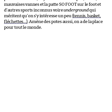
mauvaises vannes et la patte SO FOOT sur le foot et
d’autres sports inconnus voire
underground
qui
méritent qu’on s’y intéresse un peu
(tennis, basket,
fléchettes…)
. Amène des potes aussi, on a de la place
pour tout le monde.