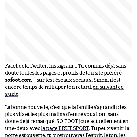
Facebook
,
Twitter
,
Instagram
… Tu connais déjà sans
doute toutes les pages et profils de ton site préféré –
sofoot.com
– sur les réseaux sociaux. Sinon, il est
encore temps de rattraper ton retard,
en suivant ce
guide
.
La bonne nouvelle, c’est que la famille s’agrandit : les
plus vifs et les plus malins d’entre vous l’ont sans
doute déjà remarqué, SO FOOT joue actuellement en
une-deux avec
la page BRUT SPORT
. Tu peux venir, la
porte est ouverte, tu y retrouveras l’esprit, le ton, les