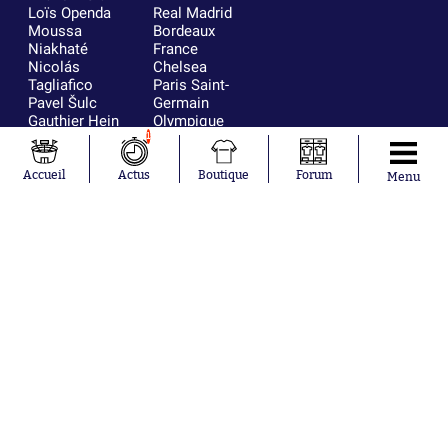
Loïs Openda
Real Madrid
Moussa
Bordeaux
Niakhaté
France
Nicolás
Chelsea
Tagliafico
Paris Saint-
Pavel Šulc
Germain
Gauthier Hein
Olympique
Lionel Messi
lyonnais
1
Gonzalo
AC Milan
García Torres
RC Strasbourg
Accueil
Actus
Boutique
Forum
Menu
Gio Reyna
RC Lens
Leandro
Paredes