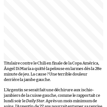
Titulaire contre le Chili en finale de la Copa América,
Ángel Di María a quitté la pelouse en larmes dès la 28e
minute de jeu. La cause ? Une terrible douleur
derrière la jambe gauche.
L’Argentin se serait fait une déchirure aux ischio-
jambiers de la cuisse gauche, comme le rapportait ce
lundi soir le
Daily Star
. Après un mois minimum de
soins, l’Argentin de 27 ans pourrait entamer sa reprise