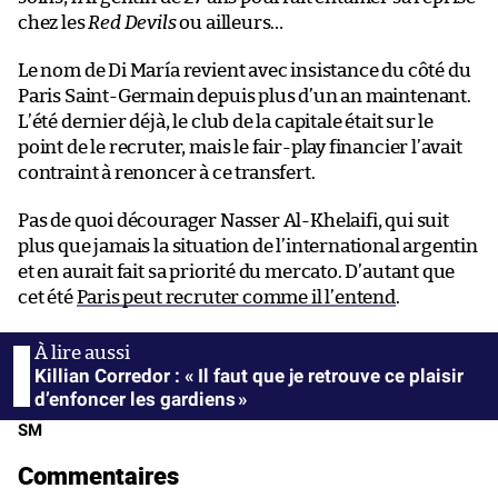
chez les
Red Devils
ou ailleurs…
Le nom de Di María revient avec insistance du côté du
Paris Saint-Germain depuis plus d’un an maintenant.
L’été dernier déjà, le club de la capitale était sur le
point de le recruter, mais le fair-play financier l’avait
contraint à renoncer à ce transfert.
Pas de quoi décourager Nasser Al-Khelaifi, qui suit
plus que jamais la situation de l’international argentin
et en aurait fait sa priorité du mercato. D’autant que
cet été
Paris peut recruter comme il l’entend
.
Killian Corredor : « Il faut que je retrouve ce plaisir
d’enfoncer les gardiens »
SM
Commentaires