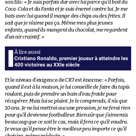
son fils :
« Je suis parfois dur avec lui parce qu’il boit du
Coca-Cola et du Fanta et je suis énervé contre lui. Je me
bats avec lui quand il mange des chips ou des frites. Il
sait que je n’aime pas ça. Même mes plus jeunes
enfants, quand ils mangent du chocolat, me regardent
d’un air craintif. »
Cristiano Ronaldo, premier joueur à atteindre les
400 victoires au XXIe siècle
Et le niveau d’exigence de CR7 est énorme :
« Parfois,
quand il est à la maison, je lui conseille de faire du tapis
roulant, puis de prendre un bain d’eau froide pour
récupérer. Mais lui se plaint. Je le comprends, il n’a que
10 ans. Je ne lui mettrai aucune pression, je ne ferai rien
pour qu’il devienne footballeur. Bien sûr que j’aimerais
beaucoup que ce soit le cas, mais il fera ce qu’il voudra.
Je veux qu’il pense être le meilleur peu importe ce qu’il
choisira, même médecin. »