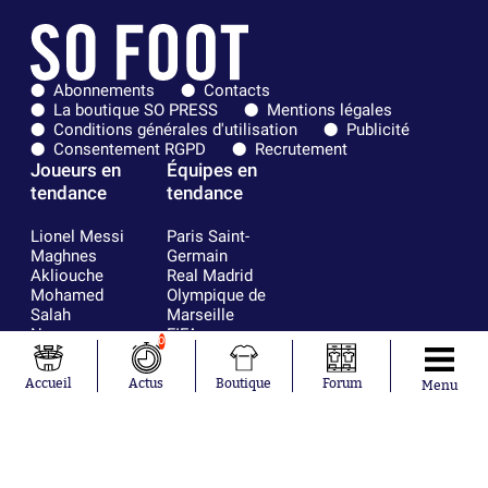
Abonnements
Contacts
La boutique SO PRESS
Mentions légales
Conditions générales d'utilisation
Publicité
Consentement RGPD
Recrutement
Joueurs en
Équipes en
tendance
tendance
Lionel Messi
Paris Saint-
Maghnes
Germain
Akliouche
Real Madrid
Mohamed
Olympique de
Salah
Marseille
Neymar
FIFA
0
Julián Álvarez
FC Barcelone
Ferrán Torres
Argentine
Accueil
Actus
Boutique
Forum
Menu
Kilian Corredor
Olympique
Franco
lyonnais
Mastantuono
AS Monaco
Orel Mangala
RC Strasbourg
Rio Mavuba
Trabzonspor