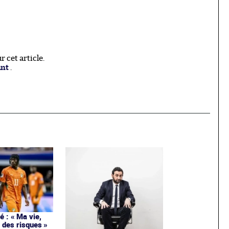
 cet article.
ant
.
 : « Ma vie,
 des risques »