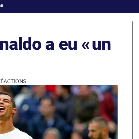
ne
naldo a eu «
un
RÉACTIONS