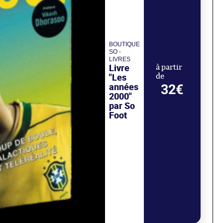
BOUTIQUE
SO -
LIVRES
Livre
à partir
"Les
de
années
32€
2000"
par So
Foot