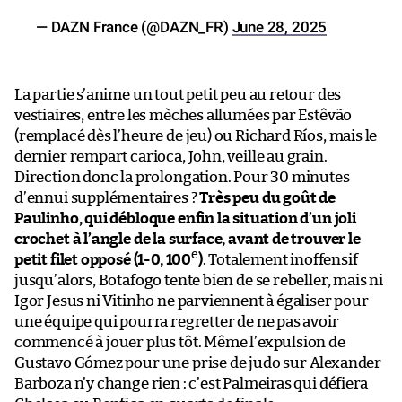
— DAZN France (@DAZN_FR)
June 28, 2025
La partie s’anime un tout petit peu au retour des
vestiaires, entre les mèches allumées par Estêvão
(remplacé dès l’heure de jeu) ou Richard Ríos, mais le
dernier rempart carioca, John, veille au grain.
Direction donc la prolongation. Pour 30 minutes
d’ennui supplémentaires ?
Très peu du goût de
Paulinho, qui débloque enfin la situation d’un joli
crochet à l’angle de la surface, avant de trouver le
e
petit filet opposé (1-0, 100
)
. Totalement inoffensif
jusqu’alors, Botafogo tente bien de se rebeller, mais ni
Igor Jesus ni Vitinho ne parviennent à égaliser pour
une équipe qui pourra regretter de ne pas avoir
commencé à jouer plus tôt. Même l’expulsion de
Gustavo Gómez pour une prise de judo sur Alexander
Barboza n’y change rien : c’est Palmeiras qui défiera