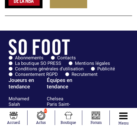
Abonnements
Contacts
La boutique SO PRESS
Mentions légales
Conditions générales d'utilisation
Publicité
Consentement RGPD
Recrutement
Joueurs en
Équipes en
tendance
tendance
Mohamed
Chelsea
Salah
Paris Saint-
Mykhailo
Germain
10
Mudryk
Bordeaux
Neymar
Olympique
Accueil
Actus
Boutique
Forum
Menu
Khalis Merah
lyonnais
Loïs Openda
FIFA