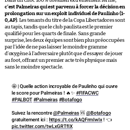
Dans un choc 100% brésilien extrêmement fermé,
c’est Palmeiras qui est parvenu à forcer la décision en
prolongation sur un exploit individuel de Paulinho (1-
0, AP)
. Les tenants du titre de la Copa Libertadores sont
au tapis, tandis que le club paulista est le premier
qualifié pour les quarts de finale. Sans grande
surprise, les deux équipes sont bien plus préoccupées
par l’idée de ne pas laisser le moindre gramme
d’oxygène à l’adversaire plutôt que d’essayer de jouer
au foot, offrant un premier acte très physique mais
sans le moindre spectacle.
🤩 | Quelle action incroyable de Paulinho qui ouvre
le score pour Palmeiras ! 🔥✨
#FIFACWC
#PALBOT
#Palmeiras
#Botafogo
Suivez la rencontre
@Palmeiras
🆚
@Botafogo
gratuitement ici :
https://t.co/kAQFrmIwIx
! 👈
pic.twitter.com/twLxGRTfIX