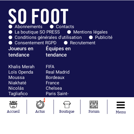
Abonnements
Contacts
La boutique SO PRESS
Mentions légales
Conditions générales d'utilisation
Publicité
Consentement RGPD
Recrutement
Joueurs en
Équipes en
tendance
tendance
Khalis Merah
FIFA
Loïs Openda
Real Madrid
Moussa
Bordeaux
Niakhaté
France
Nicolás
Chelsea
Tagliafico
Paris Saint-
Pavel Šulc
Germain
1
Gauthier Hein
Olympique
Lionel Messi
lyonnais
Accueil
Actus
Boutique
Forum
Menu
Gonzalo
AC Milan
García Torres
RC Strasbourg
Gio Reyna
RC Lens
Leandro