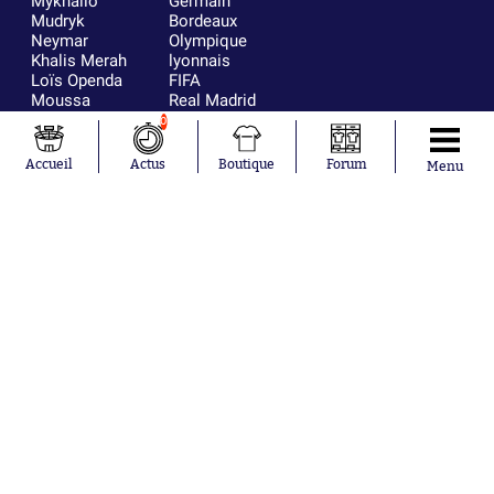
Mykhailo
Germain
Mudryk
Bordeaux
Neymar
Olympique
Khalis Merah
lyonnais
Loïs Openda
FIFA
Moussa
Real Madrid
Niakhaté
RC Strasbourg
0
Nicolás
AC Milan
Tagliafico
France
Accueil
Actus
Boutique
Forum
Menu
Pavel Šulc
RC Lens
Josh Maja
Gauthier Hein