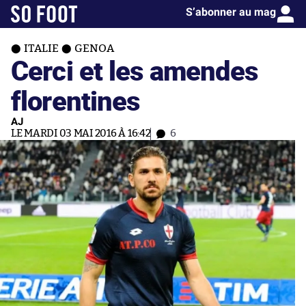
S’abonner au mag
ITALIE
GENOA
Cerci et les amendes
florentines
AJ
LE MARDI 03 MAI 2016 À 16:42
6