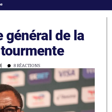
ne
e général de la
 tourmente
3
8
RÉACTIONS