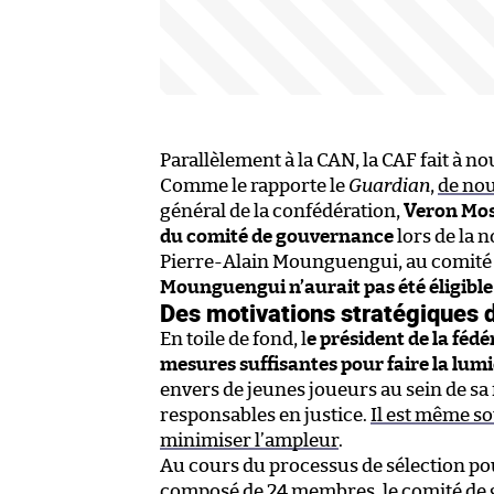
Parallèlement à la CAN, la CAF fait à 
Comme le rapporte le
Guardian
,
de nou
général de la confédération,
Veron Mo
du comité de gouvernance
lors de la 
Pierre-Alain Mounguengui, au comité e
Mounguengui n’aurait pas été éligible 
Des motivations stratégiques
En toile de fond, l
e président de la féd
mesures suffisantes pour faire la lumi
envers de jeunes joueurs au sein de sa 
responsables en justice.
Il est même so
minimiser l’ampleur
.
Au cours du processus de sélection pour
composé de 24 membres, le comité de g