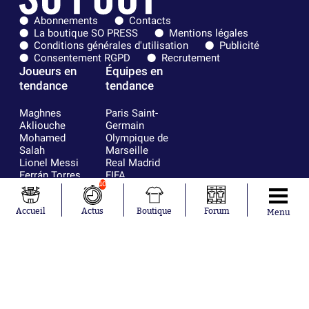
Abonnements
Contacts
La boutique SO PRESS
Mentions légales
Conditions générales d'utilisation
Publicité
Consentement RGPD
Recrutement
Joueurs en
Équipes en
tendance
tendance
Maghnes
Paris Saint-
Akliouche
Germain
Mohamed
Olympique de
Salah
Marseille
Lionel Messi
Real Madrid
Ferrán Torres
FIFA
10
Kilian Corredor
Olympique
Franco
lyonnais
Mastantuono
AS Monaco
Accueil
Actus
Boutique
Forum
Menu
Orel Mangala
FC Barcelone
Rio Mavuba
Argentine
Rodri
RC Strasbourg
Mika Godts
Trabzonspor