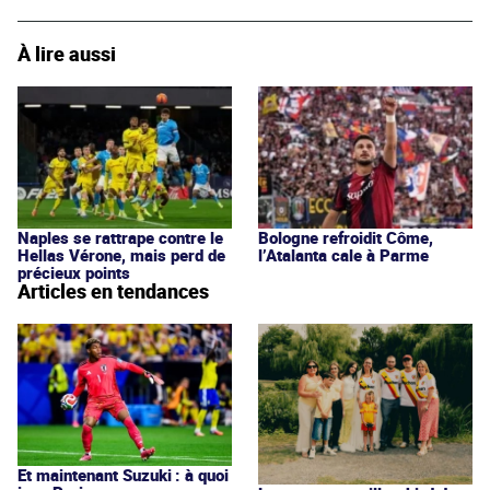
À lire aussi
Naples se rattrape contre le
Bologne refroidit Côme,
Hellas Vérone, mais perd de
l’Atalanta cale à Parme
précieux points
Articles en tendances
Et maintenant Suzuki : à quoi