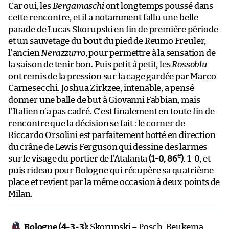
Car oui, les
Bergamaschi
ont longtemps poussé dans
cette rencontre, et il a notamment fallu une belle
parade de Lucas Skorupski en fin de première période
et un sauvetage du bout du pied de Reumo Freuler,
l’ancien
Nerazzurro
, pour permettre à la sensation de
la saison de tenir bon. Puis petit à petit, les
Rossoblu
ont remis de la pression sur la cage gardée par Marco
Carnesecchi. Joshua Zirkzee, intenable, a pensé
donner une balle de but à Giovanni Fabbian, mais
l’Italien n’a pas cadré. C’est finalement en toute fin de
rencontre que la décision se fait : le corner de
Riccardo Orsolini est parfaitement botté en direction
du crâne de Lewis Ferguson qui dessine des larmes
e
sur le visage du portier de l’Atalanta
(1-0, 86
)
. 1-0, et
puis rideau pour Bologne qui récupère sa quatrième
place et revient par la même occasion à deux points de
Milan.
Bologne (4-3-3):
Skorupski – Posch, Beukema,