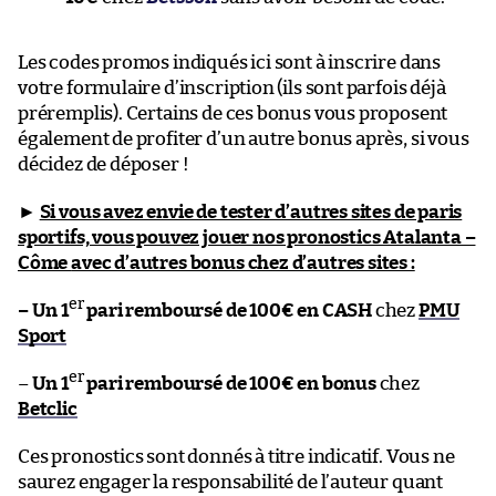
Les codes promos indiqués ici sont à inscrire dans
votre formulaire d’inscription (ils sont parfois déjà
préremplis). Certains de ces bonus vous proposent
également de profiter d’un autre bonus après, si vous
décidez de déposer !
►
Si vous avez envie de tester d’autres sites de paris
sportifs, vous pouvez jouer nos pronostics Atalanta –
Côme
avec d’autres bonus chez d’autres sites :
er
– Un 1
pari remboursé de 100€ en CASH
chez
PMU
Sport
er
–
Un 1
pari remboursé de 100€ en bonus
chez
Betclic
Ces pronostics sont donnés à titre indicatif. Vous ne
saurez engager la responsabilité de l’auteur quant