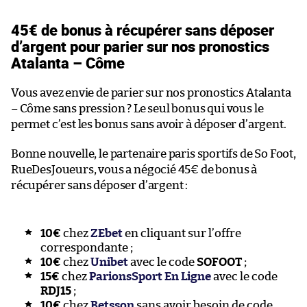
45€ de bonus à récupérer sans déposer
d’argent pour parier sur nos pronostics
Atalanta – Côme
Vous avez envie de parier sur nos pronostics Atalanta
– Côme sans pression ? Le seul bonus qui vous le
permet c’est les bonus sans avoir à déposer d’argent.
Bonne nouvelle, le partenaire paris sportifs de So Foot,
RueDesJoueurs, vous a négocié 45€ de bonus à
récupérer sans déposer d’argent :
10€
chez
ZEbet
en cliquant sur l’offre
correspondante ;
10€
chez
Unibet
avec le code
SOFOOT
;
15€
chez
ParionsSport En Ligne
avec le code
RDJ15
;
10€
chez
Betsson
sans avoir besoin de code.