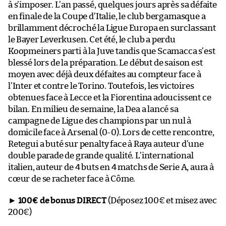
à s’imposer. L’an passé, quelques jours après sa défaite
en finale de la Coupe d’Italie, le club bergamasque a
brillamment décroché la Ligue Europa en surclassant
le Bayer Leverkusen. Cet été, le club a perdu
Koopmeiners parti à la Juve tandis que Scamacca s’est
blessé lors de la préparation. Le début de saison est
moyen avec déjà deux défaites au compteur face à
l’Inter et contre le Torino. Toutefois, les victoires
obtenues face à Lecce et la Fiorentina adoucissent ce
bilan. En milieu de semaine, la Dea a lancé sa
campagne de Ligue des champions par un nul à
domicile face à Arsenal (0-0). Lors de cette rencontre,
Retegui a buté sur penalty face à Raya auteur d’une
double parade de grande qualité. L’international
italien, auteur de 4 buts en 4 matchs de Serie A, aura à
cœur de se racheter face à Côme.
►
100€ de bonus DIRECT
(Déposez 100€ et misez avec
200€)