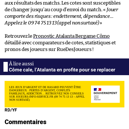
aux résultats des matchs. Les cotes sont susceptibles
de changer jusqu’au coup d’envoi du match. «
Jouer
comporte des risques : endettement, dépendance…
Appelez le 09 74 75 13 13 (appel non surtaxé)
»
Retrouvez le
Pronostic Atalanta Bergame Cômo
détaillé avec comparateurs de cotes, statistiques et
pronos des joueurs sur RueDesJoueurs !
Côme cale, l’Atalanta en profite pour se replacer
LES JEUX D’ARGENT ET DE HASARD PEUVENT ÊTRE
DANGEREUX : PERTES D’ARGENT, CONFLITS
FAMILIAUX, ADDICTION… RETROUVEZ NOS CONSEILS
SUR JOUEURS-INFO-SERVICE.FR (09 74 75 13 13 – APPEL
NON SURTAXÉ)
RD/YF
Commentaires