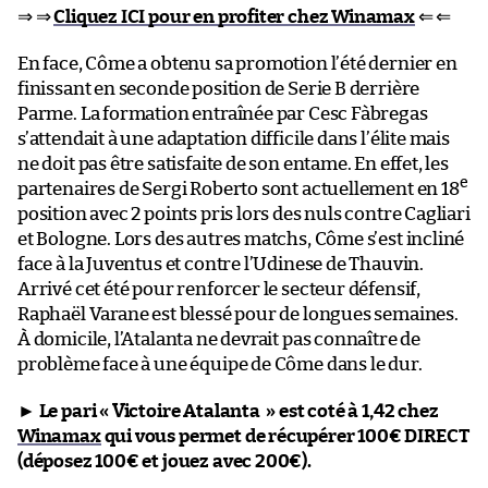
⇒ ⇒
Cliquez ICI pour en profiter chez Winamax
⇐ ⇐
En face, Côme a obtenu sa promotion l’été dernier en
finissant en seconde position de Serie B derrière
Parme. La formation entraînée par Cesc Fàbregas
s’attendait à une adaptation difficile dans l’élite mais
ne doit pas être satisfaite de son entame. En effet, les
e
partenaires de Sergi Roberto sont actuellement en 18
position avec 2 points pris lors des nuls contre Cagliari
et Bologne. Lors des autres matchs, Côme s’est incliné
face à la Juventus et contre l’Udinese de Thauvin.
Arrivé cet été pour renforcer le secteur défensif,
Raphaël Varane est blessé pour de longues semaines.
À domicile, l’Atalanta ne devrait pas connaître de
problème face à une équipe de Côme dans le dur.
►
Le pari « Victoire Atalanta » est coté à 1,42 chez
Winamax
qui vous permet de récupérer 100€ DIRECT
(déposez 100€ et jouez avec 200€).