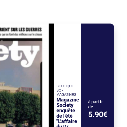
BOUTIQUE
SO -
MAGAZINES
Magazine
à partir
Society
de
enquête
5.90€
de l'été
"L'affaire
du Dr