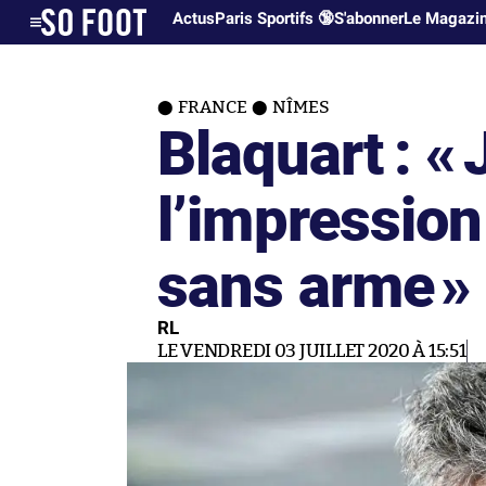
Actus
Paris Sportifs 🔞
S'abonner
Le Magazi
FRANCE
NÎMES
Blaquart : «
l’impression
sans arme
»
RL
LE VENDREDI 03 JUILLET 2020 À 15:51