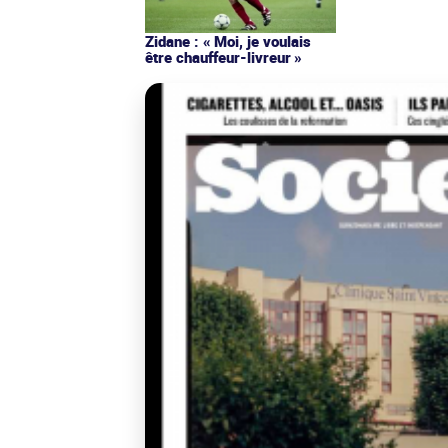
Zidane : « Moi, je voulais
être chauffeur-livreur »