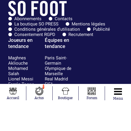
Abonnements
Contacts
La boutique SO PRESS
Mentions légales
Conditions générales d'utilisation
Publicité
Consentement RGPD
Recrutement
Joueurs en
Équipes en
tendance
tendance
Maghnes
Paris Saint-
Akliouche
Germain
Mohamed
Olympique de
Salah
Marseille
Lionel Messi
Real Madrid
Ferrán Torres
FIFA
0
Kilian Corredor
Olympique
Franco
lyonnais
Accueil
Actus
Boutique
Forum
Menu
Mastantuono
AS Monaco
Orel Mangala
FC Barcelone
Rio Mavuba
Argentine
Rodri
RC Strasbourg
Mika Godts
Trabzonspor