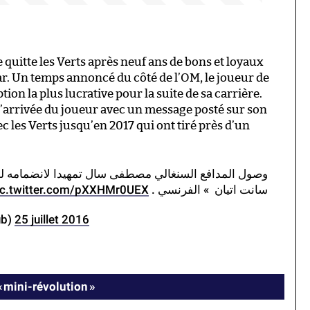
quitte les Verts après neuf ans de bons et loyaux
ar. Un temps annoncé du côté de l’OM, le joueur de
tion la plus lucrative pour la suite de sa carrière.
l’arrivée du joueur avec un message posté sur son
ec les Verts jusqu’en 2017 qui ont tiré près d’un
وصول المدافع السنغالي مصطفى سال تمهيدا لانضمامه لص
ic.twitter.com/pXXHMr0UEX
سانت اتيان » الفرنسي .
ub)
25 juillet 2016
« mini-révolution »