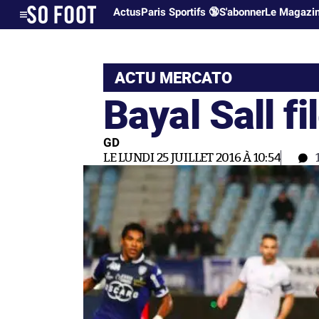
Actus
Paris Sportifs 🔞
S'abonner
Le Magazi
ACTU MERCATO
Bayal Sall fi
GD
LE LUNDI 25 JUILLET 2016 À 10:54