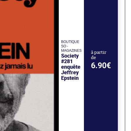
BOUTIQUE
SO -
MAGAZINES
à partir
Society
de
#281
6.90€
enquête
Jeffrey
Epstein