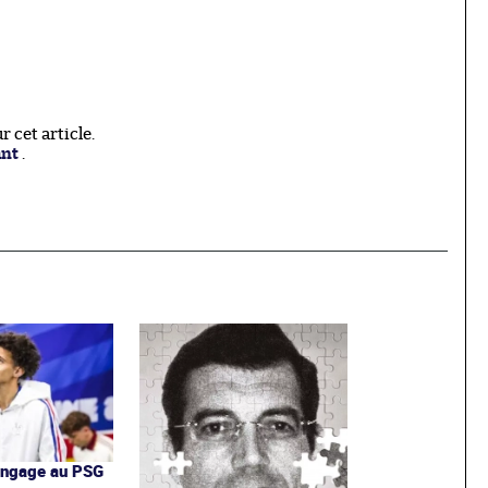
 cet article.
ant
.
'engage au PSG