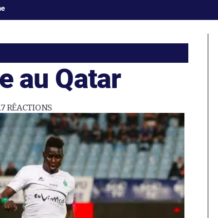
ne
le au Qatar
17
RÉACTIONS