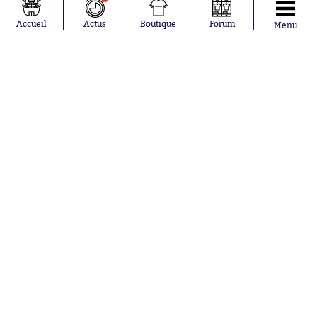
García Torres
RC Strasbourg
Gio Reyna
RC Lens
Accueil
Actus
Boutique
Forum
Menu
Leandro
Paredes