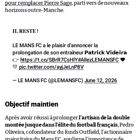
pour remplacer Pierre Sage
, parti vers de nouveaux
horizons outre-Manche.
𝐈𝐋 𝐑𝐄𝐒𝐓𝐄 !
LE MANS FC a le plaisir d'annoncer la
prolongation de son entraîneur 𝗣𝗮𝘁𝗿𝗶𝗰𝗸 𝗩𝗶𝗱𝗲𝗶𝗿𝗮
👉
https://t.co/SBrR7CsHlY
#AllezLEMANSFC
❤️
💛
pic.twitter.com/ayjJeLnP8V
— LE MANS FC (@LEMANSFC)
June 12, 2026
Objectif maintien
Après avoir réussi à prolonger
l’artisan de la double
montée jusque dans l’élite du football français
, Pedro
Oliveira, cofondateur du fonds Outfield, l’actionnaire
majoritaire du Mans FC, souligne l’importance de