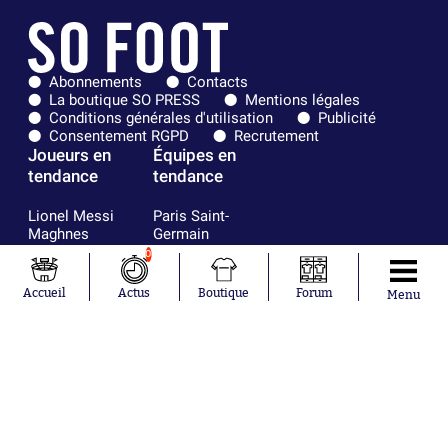
Abonnements
Contacts
La boutique SO PRESS
Mentions légales
Conditions générales d'utilisation
Publicité
Consentement RGPD
Recrutement
Joueurs en
Équipes en
tendance
tendance
Lionel Messi
Paris Saint-
Maghnes
Germain
Akliouche
Real Madrid
0
Mohamed
Olympique de
Salah
Marseille
Accueil
Actus
Boutique
Forum
Menu
Neymar
FIFA
Julián Álvarez
FC Barcelone
Ferrán Torres
Argentine
Kilian Corredor
Olympique
Franco
lyonnais
Mastantuono
AS Monaco
Orel Mangala
RC Strasbourg
Rio Mavuba
Trabzonspor