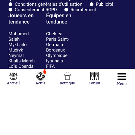
Conditions générales d'utilisation
Publicité
Consentement RGPD
Recrutement
Joueurs en
Équipes en
tendance
tendance
Mohamed
Chelsea
Salah
Paris Saint-
Mykhailo
Germain
Mudryk
Bordeaux
Neymar
Olympique
Khalis Merah
lyonnais
Loïs Openda
FIFA
Moussa
Real Madrid
10
Niakhaté
RC Strasbourg
Nicolás
AC Milan
Accueil
Actus
Boutique
Forum
Menu
Tagliafico
France
Pavel Šulc
RC Lens
Josh Maja
Gauthier Hein