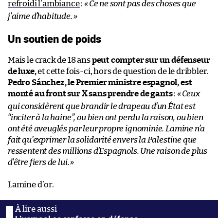
refroidi l’ambiance
:
«
Ce ne sont pas des choses que
j’aime d’habitude.
»
Un soutien de poids
Mais le crack de 18 ans
peut compter sur un défenseur
de luxe,
et cette fois-ci, hors de question de le dribbler.
Pedro Sánchez, le Premier ministre espagnol, est
monté au front sur X sans prendre de gants
:
«
Ceux
qui considèrent que brandir le drapeau d’un État est
“inciter à la haine”, ou bien ont perdu la raison, ou bien
ont été aveuglés par leur propre ignominie. Lamine n’a
fait qu’exprimer la solidarité envers la Palestine que
ressentent des millions d’Espagnols. Une raison de plus
d’être fiers de lui.
»
Lamine d’or.