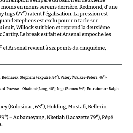
. Southampton s’empare du ballon en deuxième
 moins en moins sereins derrière. Redmond, d’une
e
ny Ings (77
) ratent l’égalisation. La pression est
quand Stephens est exclu pour un tacle sur
qui suit, Willock suit bien et reprend la deuxième
cCarthy. Le break est fait et Arsenal empoche les
e
et Arsenal revient à six points du cinquième,
e
e
, Bednarek, Stephens (expulsé, 84
), Valery (Walker-Peters, 46
)-
e
e
ard-Prowse – Obafemi (Long, 46
), Ings (Romeu 94
).
Entraîneur :
Ralph
e
ney (Kolosinac, 63
), Holding, Mustafi, Bellerín –
e
e
79
) – Aubameyang, Nketiah (Lacazette 79
), Pépé
a.