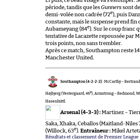
Et puis, ce beau visage va s’estomper
période, tandis que les
Gunners
sont de
e
demi-volée non cadrée (72
), puis Dan
constante, mais le suspense prend fin 
e
Aubameyang (84
). Sur le coup franc 
tentative de Lacazette repoussée par M
trois points, non sans trembler.
Après ce match, Southampton reste 14
Manchester United.
Southampton (4-2-2-2) :
McCarthy – Bertrand
e
Højbjerg (Vestergaard, 46
), Armstrong – Redmond, W
Hasenhüttl.
Arsenal (4-3-3) :
Martinez – Tier
Saka, Xhaka, Ceballos (Maitland-Niles 
e
(Willock, 63
).
Entraîneur :
Mikel Artet
Résultats et classement de Premier League