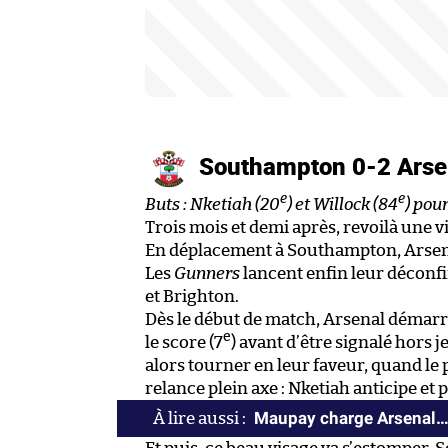
Southampton 0-2 Ars
e
e
Buts : Nketiah (20
) et Willock (84
) pou
Trois mois et demi après, revoilà une vi
En déplacement à Southampton, Arsenal 
Les
Gunners
lancent enfin leur déconf
et Brighton.
Dès le début de match, Arsenal démarre
e
le score (7
) avant d’être signalé hors 
alors tourner en leur faveur, quand le 
relance plein axe : Nketiah anticipe et p
Maupay charge Arsenal… 