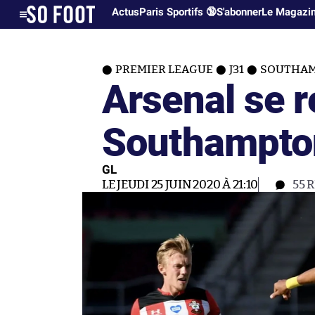
Actus
Paris Sportifs 🔞
S'abonner
Le Magazi
PREMIER LEAGUE
J31
SOUTHAM
Arsenal se r
Southampto
GL
LE JEUDI 25 JUIN 2020 À 21:10
55
R