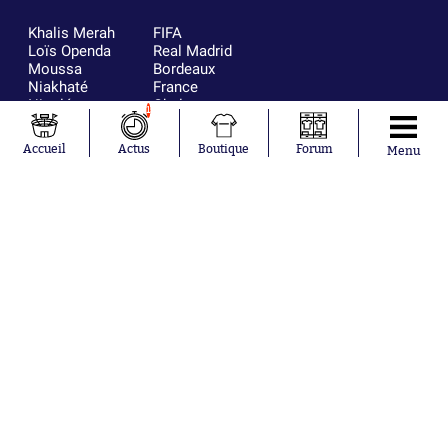
Khalis Merah
FIFA
Loïs Openda
Real Madrid
Moussa
Bordeaux
Niakhaté
France
Nicolás
Chelsea
1
Tagliafico
Paris Saint-
Pavel Šulc
Germain
Accueil
Actus
Boutique
Forum
Menu
Gauthier Hein
Olympique
Lionel Messi
lyonnais
Gonzalo
AC Milan
García Torres
RC Strasbourg
Gio Reyna
RC Lens
Leandro
Paredes