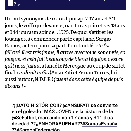
? »
Un but synonyme de record, puisqu’à 17 ans et 311
jours, le voilà qui devance Juan Errazquin et ses 18 ans
et 344 jours un soir de… 1925. De quoi s’attirer les
louanges, à commencer par le capitaine, Sergio
Ramos, auteur pour sa part d’un doublé.
« Je l’ai
félicité, il est très jeune, il arrive avec toute son envie, sa
fougue, et cela fait beaucoup de bien à l’équipe, c’est ce
qu’il nous fallait
, a lancé le
Merengue
au coup de sifflet
final.
On dirait qu’ils
(Ansu Fati et Ferran Torres, lui
aussi buteur, N.D.L.R.)
jouent dans cette équipe depuis
dix ans ! »
?¡¡DATO HISTÓRICO!!?
@ANSUFATI
se convierte
en el goleador MÁS JOVEN de la historia de la
@SeFutbol
, marcando con 17 años y 311 días
de edad.??¡¡ENHORABUENA!!??
#SomosEspaña
??
#SomosFederación