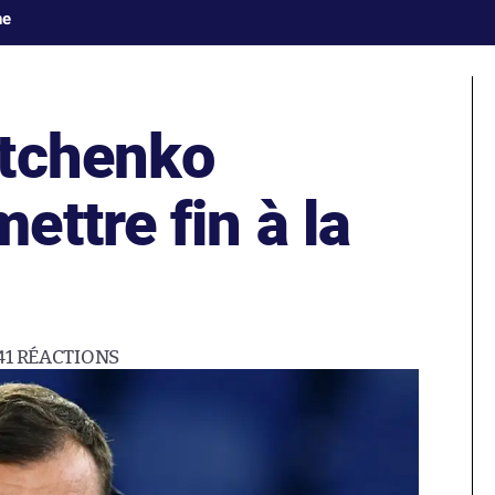
ne
vtchenko
ttre fin à la
41
RÉACTIONS