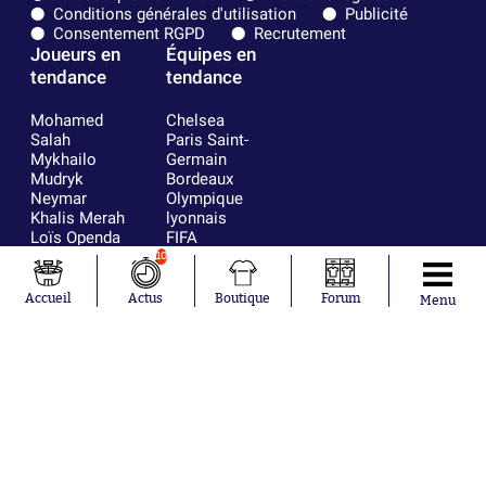
Conditions générales d'utilisation
Publicité
Consentement RGPD
Recrutement
Joueurs en
Équipes en
tendance
tendance
Mohamed
Chelsea
Salah
Paris Saint-
Mykhailo
Germain
Mudryk
Bordeaux
Neymar
Olympique
Khalis Merah
lyonnais
Loïs Openda
FIFA
Moussa
Real Madrid
10
Niakhaté
RC Strasbourg
Nicolás
AC Milan
Accueil
Actus
Boutique
Forum
Menu
Tagliafico
France
Pavel Šulc
RC Lens
Josh Maja
Gauthier Hein