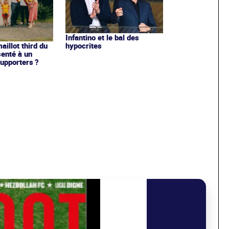
Infantino et le bal des
hypocrites
illot third du
enté à un
upporters ?