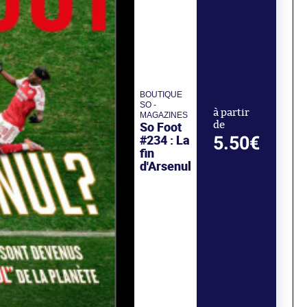
BOUTIQUE
SO -
à partir
MAGAZINES
So Foot
de
#234 : La
5.50€
fin
d'Arsenul