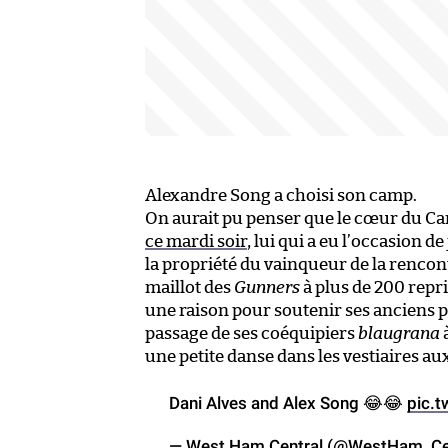
Alexandre Song a choisi son camp.
On aurait pu penser que le cœur du Cam
ce mardi soir
, lui qui a eu l’occasion d
la propriété du vainqueur de la rencontr
maillot des
Gunners
à plus de 200 repri
une raison pour soutenir ses anciens p
passage de ses coéquipiers
blaugrana
à
une petite danse dans les vestiaires au
Dani Alves and Alex Song 😂😂
pic.
— West Ham Central (@WestHam_Ce