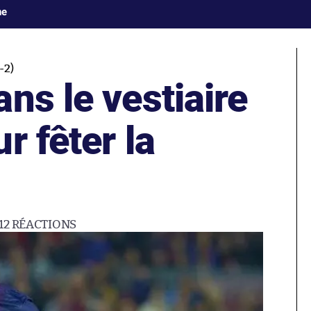
ne
-2)
ns le vestiaire
r fêter la
12
RÉACTIONS