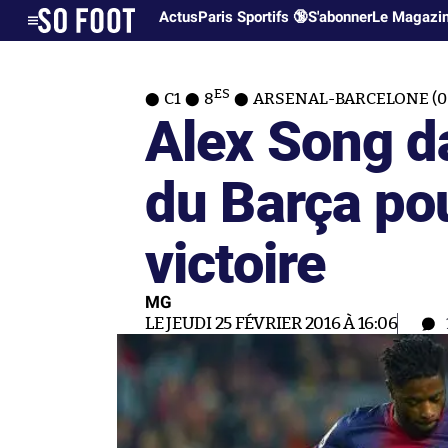
Actus
Paris Sportifs 🔞
S'abonner
Le Magazi
ES
C1
8
ARSENAL-BARCELONE (0
Alex Song da
du Barça pou
victoire
MG
LE JEUDI 25 FÉVRIER 2016 À 16:06