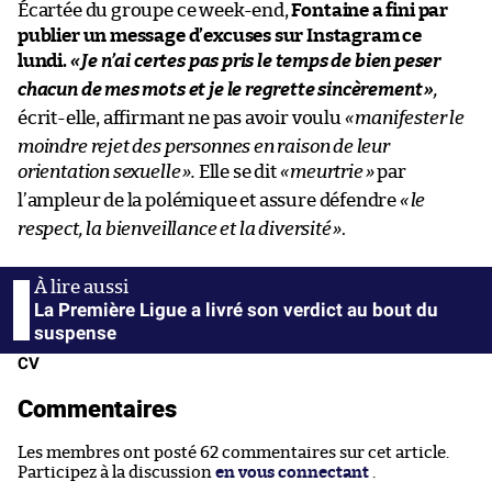
Écartée du groupe ce week-end,
Fontaine a fini par
publier un message d’excuses sur Instagram ce
lundi.
«
Je n’ai certes pas pris le temps de bien peser
chacun de mes mots et je le regrette sincèrement
»
,
écrit-elle, affirmant ne pas avoir voulu
«
manifester le
moindre rejet des personnes en raison de leur
orientation sexuelle
».
Elle se dit
«
meurtrie
»
par
l’ampleur de la polémique et assure défendre
«
le
respect, la bienveillance et la diversité
»
.
La Première Ligue a livré son verdict au bout du
suspense
CV
Commentaires
Les membres ont posté 62 commentaires sur cet article.
Participez à la discussion
en vous connectant
.