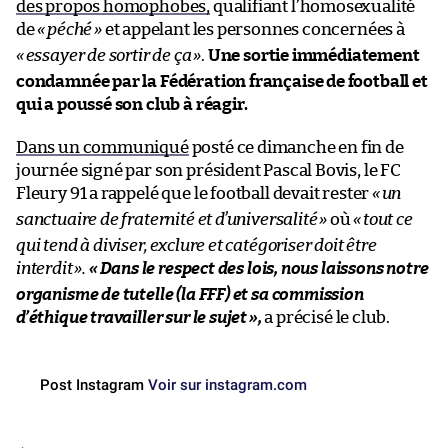
des propos homophobes,
qualifiant l’homosexualité
de
«
péché
»
et appelant les personnes concernées à
«
essayer de sortir de ça
»
.
Une sortie immédiatement
condamnée par la Fédération française de football et
qui a poussé son club à réagir.
Dans un communiqué
posté ce dimanche en fin de
journée signé par son président Pascal Bovis, le FC
Fleury 91 a rappelé que le football devait rester
«
un
sanctuaire de fraternité et d’universalité
»
où
«
tout ce
qui tend à diviser, exclure et catégoriser doit être
interdit
».
«
Dans le respect des lois, nous laissons notre
organisme de tutelle (la FFF) et sa commission
d’éthique travailler sur le sujet
»,
a précisé le club.
Post Instagram
Voir sur instagram.com