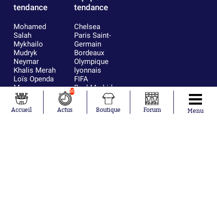
tendance
tendance
Mohamed
Chelsea
Salah
Paris Saint-
Mykhailo
Germain
Mudryk
Bordeaux
Neymar
Olympique
Khalis Merah
lyonnais
Loïs Openda
FIFA
Moussa
Real Madrid
10
Niakhaté
RC Strasbourg
Nicolás
AC Milan
Accueil
Actus
Boutique
Forum
Menu
Tagliafico
France
Pavel Šulc
RC Lens
Josh Maja
Gauthier Hein