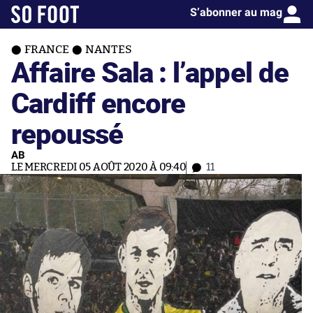
S’abonner au mag
FRANCE
NANTES
Affaire Sala : l’appel de
Cardiff encore
repoussé
AB
LE MERCREDI 05 AOÛT 2020 À 09:40
11