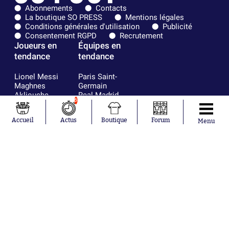
Abonnements
Contacts
La boutique SO PRESS
Mentions légales
Conditions générales d'utilisation
Publicité
Consentement RGPD
Recrutement
Joueurs en
Équipes en
tendance
tendance
Lionel Messi
Paris Saint-
Maghnes
Germain
Akliouche
Real Madrid
6
Mohamed
Olympique de
Salah
Marseille
Accueil
Actus
Boutique
Forum
Neymar
FIFA
Menu
Julián Álvarez
FC Barcelone
Ferrán Torres
Argentine
Kilian Corredor
Olympique
Franco
lyonnais
Mastantuono
AS Monaco
Orel Mangala
RC Strasbourg
Rio Mavuba
Trabzonspor