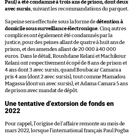
Paul) a été condamné à trois ans de prison, dont deux
avec sursis
, suivant les recommandations du parquet.
Sa peine sera effectuée sous la forme de
détention à
domicile sous surveillance électronique
. Cinq autres
complices ont également été condamnés par la
justice, pour des peines allant de quatre à huit ans de
prison, et des amendes allant de 20 000 à 40 000
euros. Dans le détail, Roushdane Kelani et Machikour
Kelani ont respectivement écopé de 8 ans de prison et
4 ans dont 3 avec sursis, quand Boubacar Camara a
pris 4 ans (dont 2 avec sursis), tout comme Mamadou
Magassa (dont un avec sursis), et Adama Camara 5 ans
de prison avec mandat de dépôt.
Une tentative d’extorsion de fonds en
2022
Pour rappel, l’origine de l’affaire remonte au mois de
mars 2022, lorsque l’international français Paul Pogba