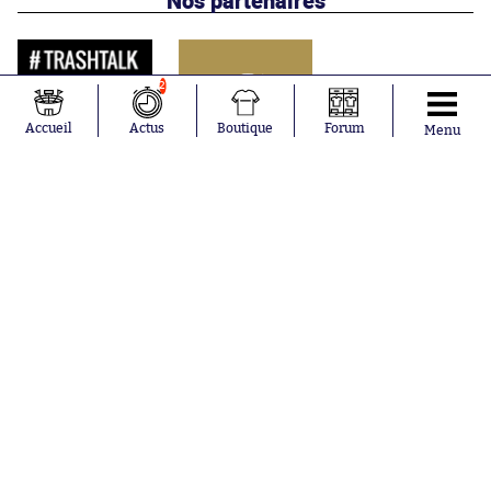
Nos partenaires
2
Accueil
Actus
Boutique
Forum
Menu
Abonnements
Contacts
La boutique SO PRESS
Mentions légales
Conditions générales d'utilisation
Publicité
Consentement RGPD
Recrutement
Joueurs en
Équipes en
tendance
tendance