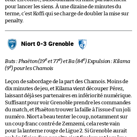
pour lancer les siens. À une dizaine de minutes du
terme, c’est Koffi qui se charge de doubler la mise sur
penalty.
Niort 0-3 Grenoble
e
e
e
Buts : Phaëton (19
et 77
) et Ba (84
) Expulsion : Kilama
e
(9
) pour les Chamois
Leçon de sabordage de la part des Chamois. Moins de
dix minutes de jeu, et Kilama vient découper Pérez,
laissant déjà ses partenaires en infériorité numérique.
Suffisant pour voir Grenoble prendre les commandes
du match, et Phaëton trouver la faille à l’issue d’un joli
numéro. Niort a beau tenter le coup, notamment sur
un coup franc contré de Zemzemi, cela reste vain
pour la lanterne rouge de Ligue 2. Si Grenoble aurait