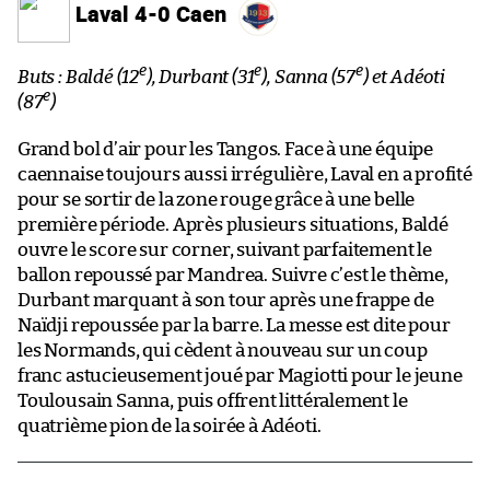
Laval 4-0 Caen
e
e
e
Buts : Baldé (12
), Durbant (31
), Sanna (57
) et Adéoti
e
(87
)
Grand bol d’air pour les Tangos. Face à une équipe
caennaise toujours aussi irrégulière, Laval en a profité
pour se sortir de la zone rouge grâce à une belle
première période. Après plusieurs situations, Baldé
ouvre le score sur corner, suivant parfaitement le
ballon repoussé par Mandrea. Suivre c’est le thème,
Durbant marquant à son tour après une frappe de
Naïdji repoussée par la barre. La messe est dite pour
les Normands, qui cèdent à nouveau sur un coup
franc astucieusement joué par Magiotti pour le jeune
Toulousain Sanna, puis offrent littéralement le
quatrième pion de la soirée à Adéoti.