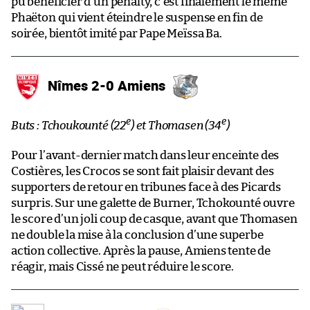
pu bénéficier d’un penalty, c’est finalement le même
Phaëton qui vient éteindre le suspense en fin de
soirée, bientôt imité par Pape Meïssa Ba.
Nîmes 2-0 Amiens
e
e
Buts : Tchoukounté (22
) et Thomasen (34
)
Pour l’avant-dernier match dans leur enceinte des
Costières, les Crocos se sont fait plaisir devant des
supporters de retour en tribunes face à des Picards
surpris. Sur une galette de Burner, Tchokounté ouvre
le score d’un joli coup de casque, avant que Thomasen
ne double la mise à la conclusion d’une superbe
action collective. Après la pause, Amiens tente de
réagir, mais Cissé ne peut réduire le score.