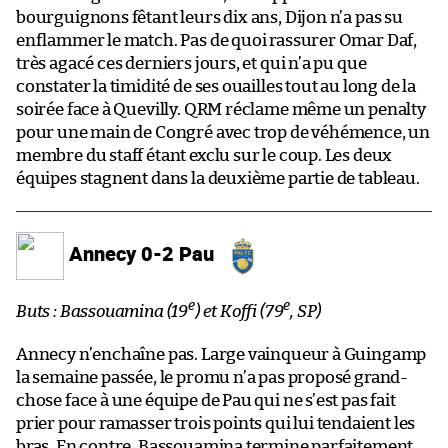
bourguignons fêtant leurs dix ans, Dijon n’a pas su
enflammer le match. Pas de quoi rassurer Omar Daf,
très agacé ces derniers jours, et qui n’a pu que
constater la timidité de ses ouailles tout au long de la
soirée face à Quevilly. QRM réclame même un penalty
pour une main de Congré avec trop de véhémence, un
membre du staff étant exclu sur le coup. Les deux
équipes stagnent dans la deuxième partie de tableau.
Annecy 0-2 Pau
e
e
Buts : Bassouamina (19
) et Koffi (79
, SP)
Annecy n’enchaîne pas. Large vainqueur à Guingamp
la semaine passée, le promu n’a pas proposé grand-
chose face à une équipe de Pau qui ne s’est pas fait
prier pour ramasser trois points qui lui tendaient les
bras. En contre, Bassouamina termine parfaitement