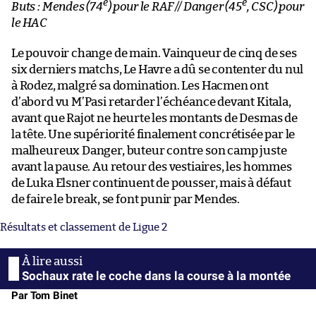
e
e
Buts : Mendes (74
) pour le RAF // Danger (45
, CSC) pour
le HAC
Le pouvoir change de main. Vainqueur de cinq de ses
six derniers matchs, Le Havre a dû se contenter du nul
à Rodez, malgré sa domination. Les Hacmen ont
d’abord vu M’Pasi retarder l’échéance devant Kitala,
avant que Rajot ne heurte les montants de Desmas de
la tête. Une supériorité finalement concrétisée par le
malheureux Danger, buteur contre son camp juste
avant la pause. Au retour des vestiaires, les hommes
de Luka Elsner continuent de pousser, mais à défaut
de faire le break, se font punir par Mendes.
Résultats et classement de Ligue 2
Sochaux rate le coche dans la course à la montée
Par Tom Binet