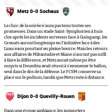
Metz 0-0 Sochaux
Le choc de la soirée n’aura pas tenu toutes ses
promesses. Dans un stade Saint-Symphorien à huis
clos après les incidents survenus face à Guingamp, les
Grenats auront longtemps eu l’initiative face à des
Lionceaux pourtant en pleine bourre. Mais les retours
aux affaires de Mikautadze et Niane n’auront pas suffi
à faire la différence, et Metz aurait même pu être
surpris si Doumbia avait réussi à s’emmener le ballon,
seul dans le dos de la défense. Le FCSM conserve sa
place sur le podium, tandis que Metz reste à distance.
Dijon 0-0 Quevilly-Rouen
Dans une grosse ambiance, les supporters