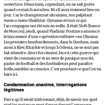
ouverture. Désormais, cependant, on ne sait guère
quand ce match aura lieu. Ni s’il aura vraiment lieu un
jour. Car le championnat ukrainien, son palpitant
mano a mano
Shakhtar-Dynamo et tout ce qui
l’accompagne ont été mis en veille. Il était 5h45 (heure
de Moscou), jeudi, quand Vladimir Poutine a annoncé
le lancement d’une
« opération militaire »
en Ukraine.
Les premiers bombardements, dans le Donbass, mais
aussi à Kiev, Kharkiv et jusqu’à Odessa, ne se sont pas
fait attendre. Alors forcément, face à cette guerre qui
vient de commencer et au vent de panique suscité,
parler de football et des footballeurs peut paraître
futile,sembler accessoire. C’est pourtant ce que l’on va
faire ici.
Condamnation unanime, interrogations
légitimes
Parce qu’il serait intéressant, déjà, de savoir sur quel
pied les instances vont danser devant l’agresseur