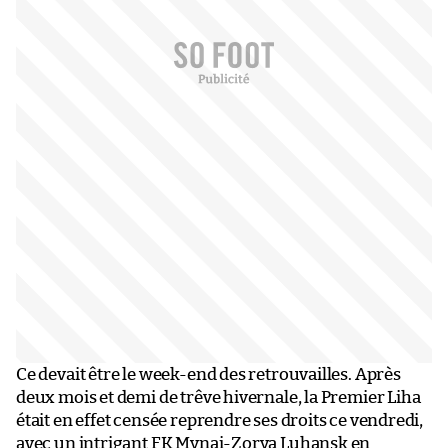
Ce devait être le week-end des retrouvailles. Après
deux mois et demi de trêve hivernale, la Premier Liha
était en effet censée reprendre ses droits ce vendredi,
avec un intrigant FK Mynai-Zorya Luhansk en