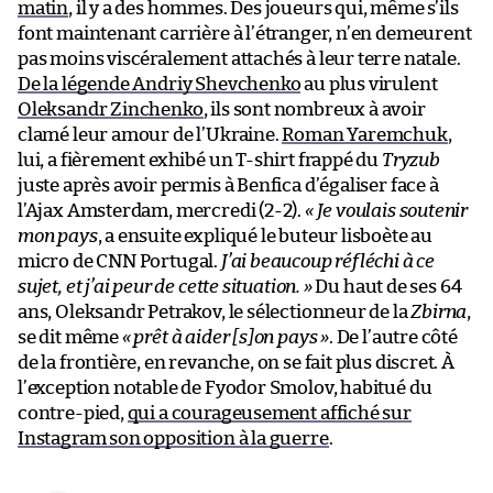
matin
, il y a des hommes. Des joueurs qui, même s’ils
font maintenant carrière à l’étranger, n’en demeurent
pas moins viscéralement attachés à leur terre natale.
De la légende Andriy Shevchenko
au plus virulent
Oleksandr Zinchenko
, ils sont nombreux à avoir
clamé leur amour de l’Ukraine.
Roman Yaremchuk
,
lui, a fièrement exhibé un T-shirt frappé du
Tryzub
juste après avoir permis à Benfica d’égaliser face à
l’Ajax Amsterdam, mercredi (2-2).
« Je voulais soutenir
mon pays
, a ensuite expliqué le buteur lisboète au
micro de CNN Portugal.
J’ai beaucoup réfléchi à ce
sujet, et j’ai peur de cette situation. »
Du haut de ses 64
ans, Oleksandr Petrakov, le sélectionneur de la
Zbirna
,
se dit même
« prêt à aider [s]on pays »
. De l’autre côté
de la frontière, en revanche, on se fait plus discret. À
l’exception notable de Fyodor Smolov, habitué du
contre-pied,
qui a courageusement affiché sur
Instagram son opposition à la guerre
.