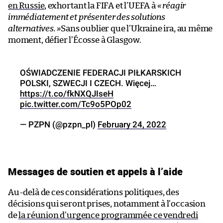
en Russie
, exhortant la FIFA et l’UEFA à
« réagir
immédiatement et présenter des solutions
alternatives. »
Sans oublier que l’Ukraine ira, au même
moment, défier l’Écosse à Glasgow.
OŚWIADCZENIE FEDERACJI PIŁKARSKICH
POLSKI, SZWECJI I CZECH. Więcej…
https://t.co/fkNXQJIseH
pic.twitter.com/Tc9o5POp02
— PZPN (@pzpn_pl)
February 24, 2022
Messages de soutien et appels à l’aide
Au-delà de ces considérations politiques, des
décisions qui seront prises, notamment à l’occasion
de
la réunion d’urgence programmée ce vendredi