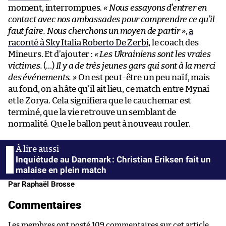
moment, interrompues.
« Nous essayons d’entrer en
contact avec nos ambassades pour comprendre ce qu’il
faut faire. Nous cherchons un moyen de partir »
,
a
raconté à Sky Italia Roberto De Zerbi
, le coach des
Mineurs. Et d’ajouter :
« Les Ukrainiens sont les vraies
victimes.
(…)
Il y a de très jeunes gars qui sont à la merci
des événements. »
On est peut-être un peu naïf, mais
au fond, on a hâte qu’il ait lieu, ce match entre Mynai
et le Zorya. Cela signifiera que le cauchemar est
terminé, que la vie retrouve un semblant de
normalité. Que le ballon peut à nouveau rouler.
Inquiétude au Danemark : Christian Eriksen fait un
malaise en plein match
Par Raphaël Brosse
Commentaires
Les membres ont posté 109 commentaires sur cet article.