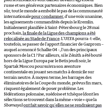
russe et ses généreux partenaires économiques. Bien
sûr, tout le monde a emboîté le pas de la communauté
internationale
pour condamner
, d’une voix unanime,
les agissements commandités depuis le Kremlin.
Initialement planifiée à Saint-Pétersbourg le 28 mai
prochain,
la finale de la Ligue des champions a été
relocalisée au Stade de France
. L’UEFA pourra-t-elle,
toutefois, se passer de l’apport financier de Gazprom –
auquel a renoncé Schalke 04 -, l’un des principaux
sponsors de la C1 ? Par ailleurs, si le Zénith a été bouté
hors de la Ligue Europa par le Betis jeudi soir, le
Spartak Moscou poursuivra son aventure
continentale en jouant ses matchs à domicile sur
terrain neutre. À moyen terme, les barrages des
éliminatoires de la Coupe du monde, prévus fin mars,
risquent également de poser problème. Les
fédérations polonaise, suédoise et tchèque (dont les
sélections se trouvent dans la même « voie » que la
Sbornaya
)
ont fait savoir qu’elles ne se rendraient pas