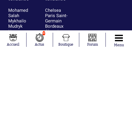
Mohamed
Chelsea
Salah
Paris Saint-
Mykhailo
Germain
Mudryk
Bordeaux
Neymar
Olympique
10
Khalis Merah
lyonnais
Loïs Openda
FIFA
Accueil
Actus
Boutique
Forum
Menu
Moussa
Real Madrid
Niakhaté
RC Strasbourg
Nicolás
AC Milan
Tagliafico
France
Pavel Šulc
RC Lens
Josh Maja
Gauthier Hein