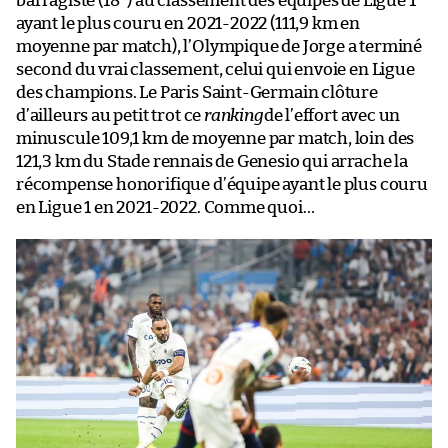
barragiste (18
) au classement des équipes de Ligue 1
ayant le plus couru en 2021-2022 (111,9 km en
moyenne par match), l’Olympique de Jorge a terminé
second du vrai classement, celui qui envoie en Ligue
des champions. Le Paris Saint-Germain clôture
d’ailleurs au petit trot ce
ranking
de l’effort avec un
minuscule 109,1 km de moyenne par match, loin des
121,3 km du Stade rennais de Genesio qui arrache la
récompense honorifique d’équipe ayant le plus couru
en Ligue 1 en 2021-2022. Comme quoi…