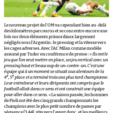
Le nouveau projet de l’OM va cependant bien au-delà
des kilomètres parcourus et se concentre encore une
fois sur deux éléments primordiaux largement
négligés sous l’Argentin : le pressing et la vitesse vers
les cages adverses. Avec l’AC Milan comme modèle
assumé par Tudor en conférence de presse :
« Ils ont le
jeu que l’on veut mettre en place, un jeu vertical avec un
pressing haut et beaucoup de un-contre-un. C’est une
équipe qui à un moment se situait aux alentours de la
e
e
4
, 5
place et a terminé trois ans plus tard championne.
Leur entraîneur et leurs dirigeants ont compris que le
football allait dans ce sens et ont construit une équipe
pour aller dans ce sens. »
La saison passée, les hommes
de Pioli ont été des cinq grands championnats les
champions avec le plus petit nombre de passes par
séquence (3,44), vite vers l’avant donc, et les meilleurs