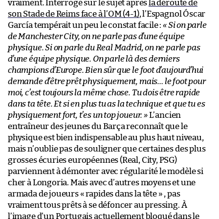
vraiment. Interrogé sur le sujet après
la déroute de
son Stade de Reims face à l’OM (4-1)
, l’Espagnol Óscar
García tempérait un peu le constat facile :
« Si on parle
de Manchester City, on ne parle pas d’une équipe
physique. Si on parle du Real Madrid, on ne parle pas
d’une équipe physique. On parle là des derniers
champions d’Europe. Bien sûr que le foot d’aujourd’hui
demande d’être prêt physiquement, mais… le foot pour
moi, c’est toujours la même chose. Tu dois être rapide
dans ta tête. Et si en plus tu as la technique et que tu es
physiquement fort, t’es un top joueur. »
L’ancien
entraîneur des jeunes du Barça reconnaît que le
physique est bien indispensable au plus haut niveau,
mais n’oublie pas de souligner que certaines des plus
grosses écuries européennes (Real, City, PSG)
parviennent à démonter avec régularité le modèle si
cher à Longoria. Mais avec d’autres moyens et une
armada de joueurs « rapides dans la tête » , pas
vraiment tous prêts à se défoncer au pressing. À
l’image d’un Portugais actuellement bloqué dans le