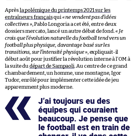
Après
la polémique du printemps 2021 sur les
entraîneurs français
qui
« ne vendent pas d’idées
collectives »
, Pablo Longoria a cet été, entre deux
dossiers mercato, lancé un autre débat de fond.
« Je
crois que l’évolution naturelle du football tend vers un
football plus physique, davantage basé sur les
transitions, sur l’intensité physique »
, expliquait-il
début août pour justifier la révolution interne à l’OM à
la suite du
départ de Sampaoli
. Au centre de ce grand
chambardement, un homme, une montagne, Igor
Tudor, enrôlé pour implémenter cette idée de jeu
apparemment plus moderne.
J’ai toujours eu des
équipes qui couraient
beaucoup. Je pense que
le football est en train de
changer, il va dans cette