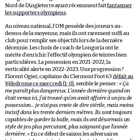
Nord de l’Angleterre ayant récemment fait
fantasmer
les supporters olympiens
.
Au niveau national, l’OM possède des joueurs au-
dessus de la moyenne, mais ils ont rarement suffi au
club pour remplir ses objectifs lors de la dernière
décennie. Les choix de coach de Longoria ont le
mérite d’enrichir l’effectif olympien de teintes bien
particulières. La possession en 2021-2022, la
verticalité alerte en 2022-2023. Une progression ?
Florent Ogier, capitaine du Clermont Foot 63
défait au
Vélodrome ce mercredi (1-0)
, semble le penser :
« Ça
me paraît plus dangereux. L’année dernière quand on
était venus ici, j’ai trouvé qu’on avait affaire à un jeu de
possession… je n’ai pas envie de dire stérile, mais moins
incisif dans les trente derniers mètres. Ils sont toujours
capables de garder la balle, mais ils ont désormais un
style de jeu plus percutant, plus saignant que l’année
dernière. »
En ce début de saison les adversaires