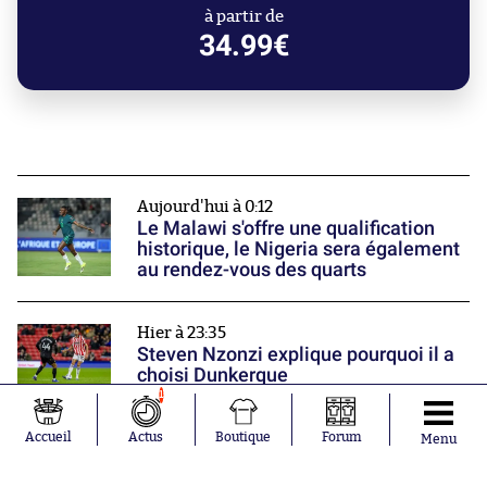
à partir de
34.99€
Aujourd'hui à 0:12
Le Malawi s'offre une qualification
historique, le Nigeria sera également
au rendez-vous des quarts
Hier à 23:35
Steven Nzonzi explique pourquoi il a
choisi Dunkerque
1
Accueil
Actus
Boutique
Forum
Hier à 23:02
Menu
Le PSG perd son premier trophée de
la saison