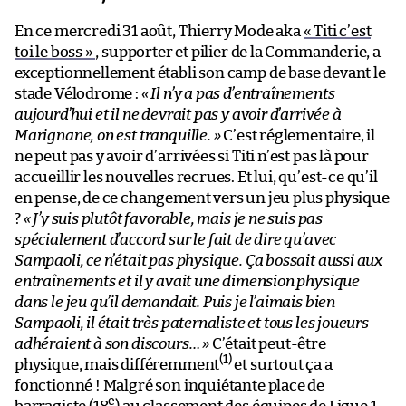
En ce mercredi 31 août, Thierry Mode aka
« Titi c’est
toi le boss »
, supporter et pilier de la Commanderie, a
exceptionnellement établi son camp de base devant le
stade Vélodrome :
« Il n’y a pas d’entraînements
aujourd’hui et il ne devrait pas y avoir d’arrivée à
Marignane, on est tranquille. »
C’est réglementaire, il
ne peut pas y avoir d’arrivées si Titi n’est pas là pour
accueillir les nouvelles recrues. Et lui, qu’est-ce qu’il
en pense, de ce changement vers un jeu plus physique
?
« J’y suis plutôt favorable, mais je ne suis pas
spécialement d’accord sur le fait de dire qu’avec
Sampaoli, ce n’était pas physique. Ça bossait aussi aux
entraînements et il y avait une dimension physique
dans le jeu qu’il demandait. Puis je l’aimais bien
Sampaoli, il était très paternaliste et tous les joueurs
adhéraient à son discours… »
C’était peut-être
(1)
physique, mais différemment
et surtout ça a
fonctionné ! Malgré son inquiétante place de
e