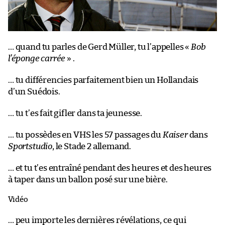
… quand tu parles de Gerd Müller, tu l’appelles «
Bob
l’éponge carrée
» .
… tu différencies parfaitement bien un Hollandais
d’un Suédois.
… tu t’es fait gifler dans ta jeunesse.
… tu possèdes en VHS les 57 passages du
Kaiser
dans
Sportstudio
, le Stade 2 allemand.
… et tu t’es entraîné pendant des heures et des heures
à taper dans un ballon posé sur une bière.
Vidéo
… peu importe les dernières révélations, ce qui