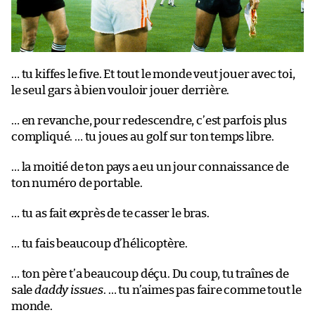
… tu kiffes le five. Et tout le monde veut jouer avec toi,
le seul gars à bien vouloir jouer derrière.
… en revanche, pour redescendre, c’est parfois plus
compliqué. … tu joues au golf sur ton temps libre.
… la moitié de ton pays a eu un jour connaissance de
ton numéro de portable.
… tu as fait exprès de te casser le bras.
… tu fais beaucoup d’hélicoptère.
… ton père t’a beaucoup déçu. Du coup, tu traînes de
sale
daddy issues
. … tu n’aimes pas faire comme tout le
monde.