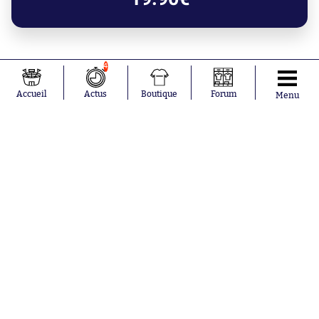
4
Accueil
Actus
Boutique
Forum
Menu
Mercato
Liverpool se renforce en défense
Aujourd'hui à 9:28
Medhi Benatia tire la sonnette
d'alarme sur l'influence des joueurs à
l'OM
Aujourd'hui à 0:48
Gianni Infantino se fait gauler pour
conflit d'intérêts
Nos partenaires