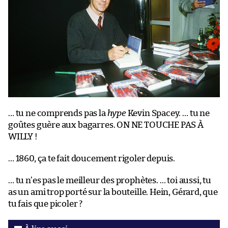
… tu ne comprends pas la
hype
Kevin Spacey. … tu ne
goûtes guère aux bagarres. ON NE TOUCHE PAS À
WILLY !
… 1860, ça te fait doucement rigoler depuis.
… tu n’es pas le meilleur des prophètes. … toi aussi, tu
as un ami trop porté sur la bouteille. Hein, Gérard, que
tu fais que picoler ?