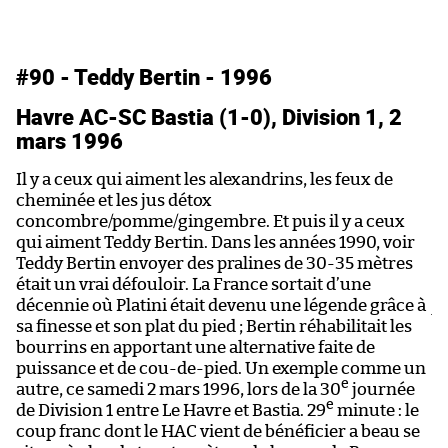
#90 - Teddy Bertin - 1996
#
Havre AC-SC Bastia (1-0), Division 1, 2
L
mars 1996
P
Il y a ceux qui aiment les alexandrins, les feux de
Ac
cheminée et les jus détox
pa
concombre/pomme/gingembre. Et puis il y a ceux
t
qui aiment Teddy Bertin. Dans les années 1990, voir
q
Teddy Bertin envoyer des pralines de 30-35 mètres
G
était un vrai défouloir. La France sortait d’une
e
décennie où Platini était devenu une légende grâce à
jo
sa finesse et son plat du pied ; Bertin réhabilitait les
d’
bourrins en apportant une alternative faite de
l
puissance et de cou-de-pied. Un exemple comme un
20
e
autre, ce samedi 2 mars 1996, lors de la 30
journée
le
e
de Division 1 entre Le Havre et Bastia. 29
minute : le
25
coup franc dont le HAC vient de bénéficier a beau se
ex