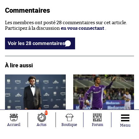
Commentaires
Les membres ont posté 28 commentaires sur cet article.
Participez à la discussion
en vous connectant
.
Voir les 28 commentaires
À lire aussi
10
Le Havre passe la deuxième
Un ancien chat noir de retour
sur le mercato avec un
en Ligue 1
Accueil
Actus
Boutique
Forum
Menu
ancien sur le retour
Articles en tendances