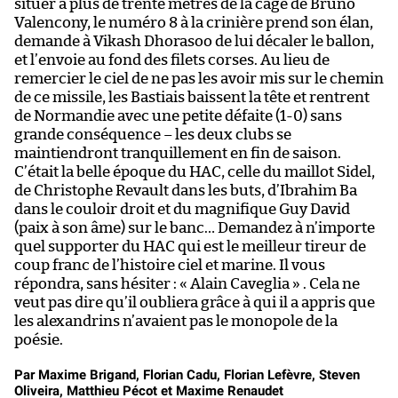
situer à plus de trente mètres de la cage de Bruno
d
Valencony, le numéro 8 à la crinière prend son élan,
en
demande à Vikash Dhorasoo de lui décaler le ballon,
la
et l’envoie au fond des filets corses. Au lieu de
li
remercier le ciel de ne pas les avoir mis sur le chemin
re
de ce missile, les Bastiais baissent la tête et rentrent
so
de Normandie avec une petite défaite (1-0) sans
grande conséquence – les deux clubs se
maintiendront tranquillement en fin de saison.
C’était la belle époque du HAC, celle du maillot Sidel,
de Christophe Revault dans les buts, d’Ibrahim Ba
dans le couloir droit et du magnifique Guy David
(paix à son âme) sur le banc… Demandez à n’importe
quel supporter du HAC qui est le meilleur tireur de
coup franc de l’histoire ciel et marine. Il vous
répondra, sans hésiter : « Alain Caveglia » . Cela ne
veut pas dire qu’il oubliera grâce à qui il a appris que
les alexandrins n’avaient pas le monopole de la
poésie.
Par Maxime Brigand, Florian Cadu, Florian Lefèvre, Steven
Oliveira, Matthieu Pécot et Maxime Renaudet