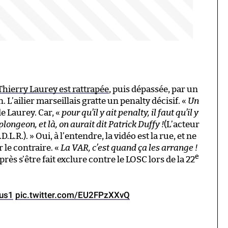
Thierry Laurey est rattrapée
, puis dépassée, par un
L’ailier marseillais gratte un penalty décisif. «
Un
e Laurey. Car, «
pour qu’il y ait penalty, il faut qu’il y
 plongeon, et là, on aurait dit Patrick Duffy !
(L’acteur
.D.L.R.). » Oui, à l’entendre, la vidéo est la rue, et ne
le contraire. «
La VAR, c’est quand ça les arrange !
e
près s’être fait exclure contre le LOSC lors de la 22
us1
pic.twitter.com/EU2FPzXXvQ