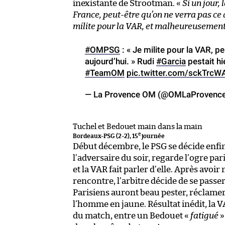
inexistante de Strootman. «
Si un jour,
France, peut-être qu’on ne verra pas ce 
milite pour la VAR, et malheureusement e
#OMPSG
: « Je milite pour la VAR, p
aujourd’hui. » Rudi
#Garcia
pestait hi
#TeamOM
pic.twitter.com/sckTrcW
— La Provence OM (@OMLaProvenc
Tuchel et Bedouet main dans la main
e
Bordeaux-PSG (2-2), 15
journée
Début décembre, le PSG se décide enfin 
l’adversaire du soir, regarde l’ogre par
et la VAR fait parler d’elle. Après avoi
rencontre, l’arbitre décide de se passer
Parisiens auront beau pester, réclamer
l’homme en jaune. Résultat inédit, la VA
du match, entre un Bedouet «
fatigué
»