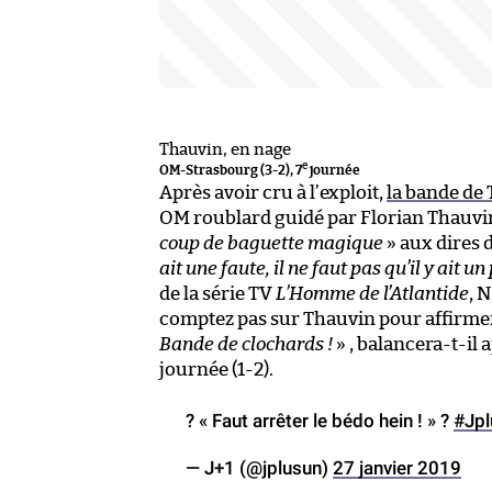
Thauvin, en nage
e
OM-Strasbourg (3-2), 7
journée
Après avoir cru à l’exploit,
la bande de 
OM roublard guidé par Florian Thauvin. 
coup de baguette magique
» aux dires d
ait une faute, il ne faut pas qu’il y ait un
de la série TV
L’Homme de l’Atlantide
, N
comptez pas sur Thauvin pour affirmer 
Bande de clochards !
» , balancera-t-il a
journée (1-2).
? « Faut arrêter le bédo hein ! » ?
#Jpl
— J+1 (@jplusun)
27 janvier 2019