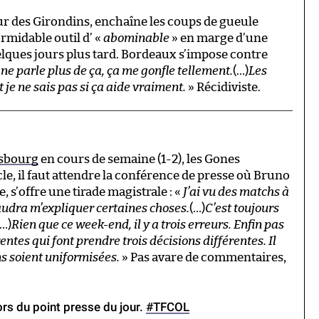
eur des Girondins, enchaîne les coups de gueule
ormidable outil d’ «
abominable
» en marge d’une
quelques jours plus tard. Bordeaux s’impose contre
 ne parle plus de ça, ça me gonfle tellement.
(…)
Les
t je ne sais pas si ça aide vraiment.
» Récidiviste.
asbourg
en cours de semaine (1-2), les Gones
le, il faut attendre la conférence de presse où Bruno
 s’offre une tirade magistrale : «
J’ai vu des matchs à
faudra m’expliquer certaines choses.
(…)
C’est toujours
(…)
Rien que ce week-end, il y a trois erreurs. Enfin pas
rentes qui font prendre trois décisions différentes. Il
s soient uniformisées.
» Pas avare de commentaires,
ors du point presse du jour.
#TFCOL