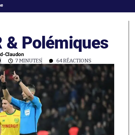
ne
R & Polémiques
ard-Claudon
0
7 MINUTES
64
RÉACTIONS