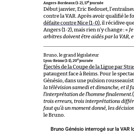
e
Angers-Bordeaux (1-2), 17
journée
Début janvier, Eric Bedouet, l’entraîn
contre la VAR. Après avoir qualifié le f
défaite contre Nice (1-0)
, il récidive 
Angers (1-2), mais rien n’y change : «
Je
arbitres doivent être aidés par la VAR, e
Bruno, le grand législateur
e
Lyon-Reims (1-1), 20
journée
Éjectés de la Coupe de la Ligue par Str
pataugent face à Reims. Pour le spectac
Génésio, dans une pulsion rousseauiste,
la télévision samedi et dimanche, et il 
l’interprétation de l’homme finalement.
trois erreurs, trois interprétations diffé
faut qu’à un moment donné, les décision
le Bruno.
Bruno Génésio interrogé sur la VAR l