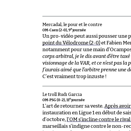
Mercadal, le pour et le contre
e
OM-Caen (2-0), 9
journée
Un pro-vidéo peut aussi pousser une pe
point du Vélodrome (2-0)
et Fabien Mer
notamment pour une main d’Ocampos d
corps arbitral, je le dis avant d’être tax
visionnage de la VAR, et ce n’est pas la 
J’aurais aimé que l’arbitre prenne une dé
C’est vraiment trop inzuste !
Le troll Rudi Garcia
e
OM-PSG (0-2), 11
journée
L’art de retourner sa veste.
Après avoir
instauration en Ligue 1 en début de sai
d’octobre,
l’OM s’incline contre le rival
marseillais s’indigne contre le non-re