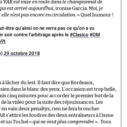
 la VAR est mise en route dans le championnat de
qui est arrivé aujourd’hui
, ironise Garcia.
Moi, je
lle n’est pas encore en circulation
. » Quel humour !
eut-être qu’ainsi on ne verra pas ce qu’on a vu
er soir contre l’arbitrage après le
#Clasico
#OM
A9t
e)
29 octobre 2018
à lâcher du lest. Il faut dire que Bordeaux,
isien dans le blanc des yeux. L’occasion est trop belle,
r mis cinq minutes pour accorder le premier but de la
 de la vidéo pour la suite des réjouissances. Les
 en vain deux penaltys, rien ne fera broncher
R s’attire les foudres des deux entraîneurs à l’issue
 et un Tuchel «
qui ne veut plus comprendre
» . Tous