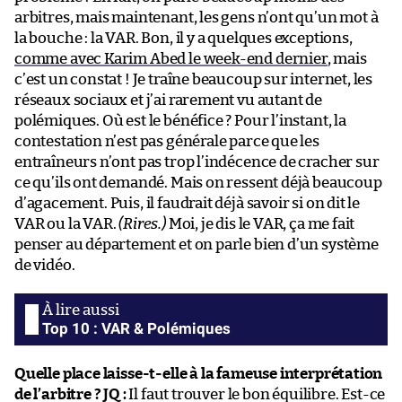
arbitres, mais maintenant, les gens n’ont qu’un mot à
la bouche : la VAR. Bon, il y a quelques exceptions,
comme avec Karim Abed le week-end dernier
, mais
c’est un constat ! Je traîne beaucoup sur internet, les
réseaux sociaux et j’ai rarement vu autant de
polémiques. Où est le bénéfice ? Pour l’instant, la
contestation n’est pas générale parce que les
entraîneurs n’ont pas trop l’indécence de cracher sur
ce qu’ils ont demandé. Mais on ressent déjà beaucoup
d’agacement. Puis, il faudrait déjà savoir si on dit le
VAR ou la VAR.
(Rires.)
Moi, je dis le VAR, ça me fait
penser au département et on parle bien d’un système
de vidéo.
Top 10 : VAR & Polémiques
Quelle place laisse-t-elle à la fameuse interprétation
de l’arbitre ?
JQ :
Il faut trouver le bon équilibre. Est-ce