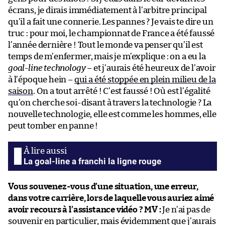
écrans, je dirais immédiatement à l’arbitre principal
qu’il a fait une connerie. Les pannes ? Je vais te dire un
truc : pour moi, le championnat de France a été faussé
l’année dernière ! Tout le monde va penser qu’il est
temps de m’enfermer, mais je m’explique : on a eu la
goal-line technology
– et j’aurais été heureux de l’avoir
à l’époque hein –
qui a été stoppée en plein milieu de la
saison
. On a tout arrêté ! C’est faussé ! Où est l’égalité
qu’on cherche soi-disant à travers la technologie ? La
nouvelle technologie, elle est comme les hommes, elle
peut tomber en panne !
La goal-line a franchi la ligne rouge
Vous souvenez-vous d’une situation, une erreur,
dans votre carrière, lors de laquelle vous auriez aimé
avoir recours à l’assistance vidéo ?
MV :
Je n’ai pas de
souvenir en particulier, mais évidemment que j’aurais