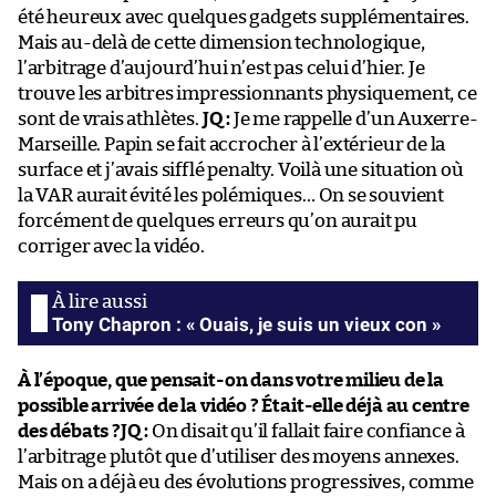
été heureux avec quelques gadgets supplémentaires.
Mais au-delà de cette dimension technologique,
l’arbitrage d’aujourd’hui n’est pas celui d’hier. Je
trouve les arbitres impressionnants physiquement, ce
sont de vrais athlètes.
JQ :
Je me rappelle d’un Auxerre-
Marseille. Papin se fait accrocher à l’extérieur de la
surface et j’avais sifflé penalty. Voilà une situation où
la VAR aurait évité les polémiques… On se souvient
forcément de quelques erreurs qu’on aurait pu
corriger avec la vidéo.
Tony Chapron : « Ouais, je suis un vieux con »
À l’époque, que pensait-on dans votre milieu de la
possible arrivée de la vidéo ? Était-elle déjà au centre
des débats ?
JQ :
On disait qu’il fallait faire confiance à
l’arbitrage plutôt que d’utiliser des moyens annexes.
Mais on a déjà eu des évolutions progressives, comme