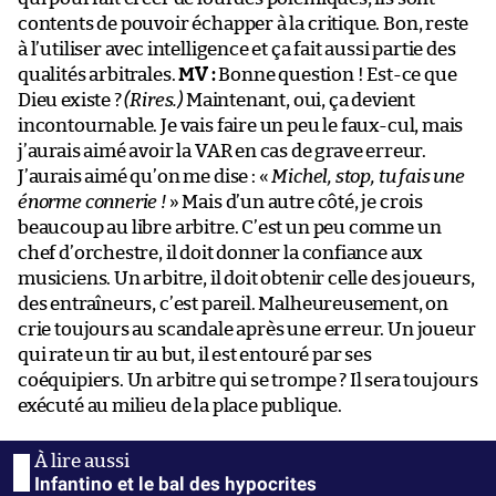
contents de pouvoir échapper à la critique. Bon, reste
à l’utiliser avec intelligence et ça fait aussi partie des
qualités arbitrales.
MV :
Bonne question ! Est-ce que
Dieu existe ?
(Rires.)
Maintenant, oui, ça devient
incontournable. Je vais faire un peu le faux-cul, mais
j’aurais aimé avoir la VAR en cas de grave erreur.
J’aurais aimé qu’on me dise : «
Michel, stop, tu fais une
énorme connerie !
» Mais d’un autre côté, je crois
beaucoup au libre arbitre. C’est un peu comme un
chef d’orchestre, il doit donner la confiance aux
musiciens. Un arbitre, il doit obtenir celle des joueurs,
des entraîneurs, c’est pareil. Malheureusement, on
crie toujours au scandale après une erreur. Un joueur
qui rate un tir au but, il est entouré par ses
coéquipiers. Un arbitre qui se trompe ? Il sera toujours
exécuté au milieu de la place publique.
Infantino et le bal des hypocrites