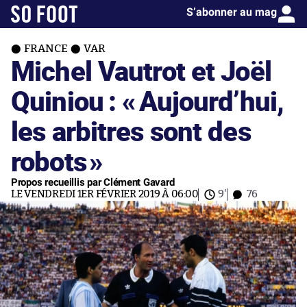
S’abonner au mag
FRANCE
VAR
Michel Vautrot et Joël
Quiniou : «
Aujourd’hui,
les arbitres sont des
robots
»
Propos recueillis par Clément Gavard
LE VENDREDI 1ER FÉVRIER 2019 À 06:00
9'
76