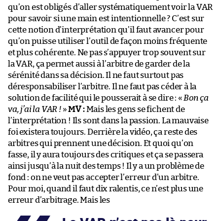
qu’on est obligés d’aller systématiquement voir la VAR
pour savoir si une main est intentionnelle ? C’est sur
cette notion d’interprétation qu’il faut avancer pour
qu’on puisse utiliser l’outil de façon moins fréquente
et plus cohérente. Ne pas s’appuyer trop souvent sur
la VAR, ça permet aussi à l’arbitre de garder de la
sérénité dans sa décision. Il ne faut surtout pas
déresponsabiliser l’arbitre. Il ne faut pas céder à la
solution de facilité qui le pousserait à se dire : «
Bon ça
va, j’ai la VAR !
»
MV :
Mais les gens se fichent de
l’interprétation ! Ils sont dans la passion. La mauvaise
foi existera toujours. Derrière la vidéo, ça reste des
arbitres qui prennent une décision. Et quoi qu’on
fasse, il y aura toujours des critiques et ça se passera
ainsi jusqu’à la nuit des temps ! Il y a un problème de
fond : on ne veut pas accepter l’erreur d’un arbitre.
Pour moi, quand il faut dix ralentis, ce n’est plus une
erreur d’arbitrage. Mais les